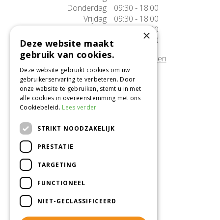
Donderdag
09:30 - 18:00
Vrijdag
09:30 - 18:00
Zaterdag
09:30 - 17:00
×
Zondag
10:00 - 17:00
Deze website maakt
gebruik van cookies.
Afwijkende openingstijden tonen
Deze website gebruikt cookies om uw
gebruikerservaring te verbeteren. Door
Onze locatie
onze website te gebruiken, stemt u in met
alle cookies in overeenstemming met ons
Tuincentrum Alméérplant
Cookiebeleid.
Lees verder
Jac. P. Thijsseweg 4
1331 AH Almere
STRIKT NOODZAKELIJK
036-5365007
PRESTATIE
Info@almeerplant.nl
facebook
TARGETING
instagram
FUNCTIONEEL
pinterest
NIET-GECLASSIFICEERD