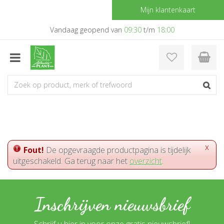
G
Mijn klantenkaart
a
n
Vandaag geopend van
09:30
t/m
18:00
a
a
r
c
o
n
t
e
n
t
x
Fout!
De opgevraagde productpagina is tijdelijk
uitgeschakeld. Ga terug naar het
overzicht
.
Inschrijven nieuwsbrief
Schrijf u hier in voor onze gratis nieuwsbrief!