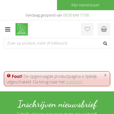
G
Mijn klantenkaart
a
n
Vandaag geopend van
09:30
t/m
17:00
a
a
r
c
o
n
t
e
n
t
x
Fout!
De opgevraagde productpagina is tijdelijk
uitgeschakeld. Ga terug naar het
overzicht
.
Inschrijven nieuwsbrief
Schrijf u hier in voor onze gratis nieuwsbrief!