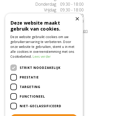
Donderdag
09:30 - 18:00
Vrijdag
09:30 - 18:00
Zaterdag
09:30 - 17:00
×
Zondag
10:00 - 17:00
Deze website maakt
gebruik van cookies.
Afwijkende openingstijden tonen
Deze website gebruikt cookies om uw
gebruikerservaring te verbeteren. Door
Onze locatie
onze website te gebruiken, stemt u in met
alle cookies in overeenstemming met ons
Tuincentrum Alméérplant
Cookiebeleid.
Lees verder
Jac. P. Thijsseweg 4
1331 AH Almere
STRIKT NOODZAKELIJK
036-5365007
PRESTATIE
Info@almeerplant.nl
facebook
TARGETING
instagram
FUNCTIONEEL
pinterest
NIET-GECLASSIFICEERD