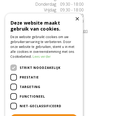
Donderdag
09:30 - 18:00
Vrijdag
09:30 - 18:00
Zaterdag
09:30 - 17:00
×
Zondag
10:00 - 17:00
Deze website maakt
gebruik van cookies.
Afwijkende openingstijden tonen
Deze website gebruikt cookies om uw
gebruikerservaring te verbeteren. Door
Onze locatie
onze website te gebruiken, stemt u in met
alle cookies in overeenstemming met ons
Tuincentrum Alméérplant
Cookiebeleid.
Lees verder
Jac. P. Thijsseweg 4
1331 AH Almere
STRIKT NOODZAKELIJK
036-5365007
PRESTATIE
Info@almeerplant.nl
facebook
TARGETING
instagram
FUNCTIONEEL
pinterest
NIET-GECLASSIFICEERD