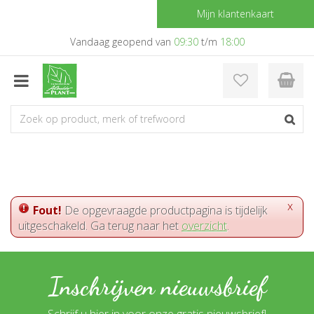
G
Mijn klantenkaart
a
n
Vandaag geopend van
09:30
t/m
18:00
a
a
r
c
o
n
t
e
n
t
x
Fout!
De opgevraagde productpagina is tijdelijk
uitgeschakeld. Ga terug naar het
overzicht
.
Inschrijven nieuwsbrief
Schrijf u hier in voor onze gratis nieuwsbrief!