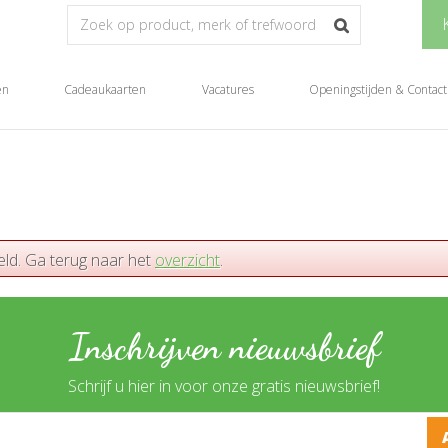
en
Cadeaukaarten
Vacatures
Openingstijden & Contact
eld. Ga terug naar het
overzicht
.
Inschrijven nieuwsbrief
Schrijf u hier in voor onze gratis nieuwsbrief!