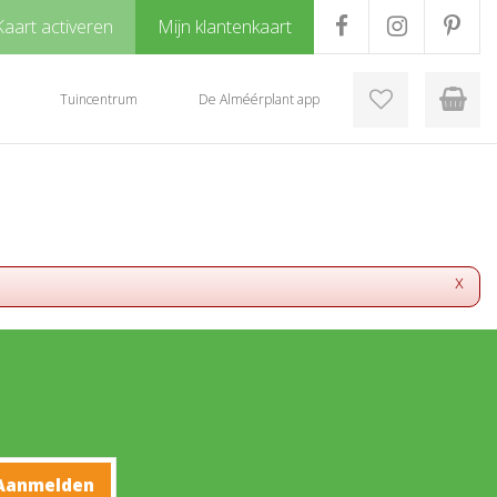
Kaart activeren
Mijn klantenkaart
Tuincentrum
De Alméérplant app
x