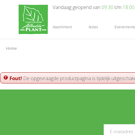
Ga
Vandaag geopend van
09:30
t/m
18:00
naar
content
Assortiment
Acties
Evenement
Home
Fout!
De opgevraagde productpagina is tijdelijk uitgeschak