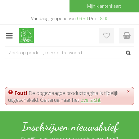
G
Mijn klantenkaart
a
n
Vandaag geopend van
09:30
t/m
18:00
a
a
r
c
o
n
t
e
n
t
x
Fout!
De opgevraagde productpagina is tijdelijk
uitgeschakeld. Ga terug naar het
overzicht
.
Inschrijven nieuwsbrief
Schrijf u hier in voor onze gratis nieuwsbrief!