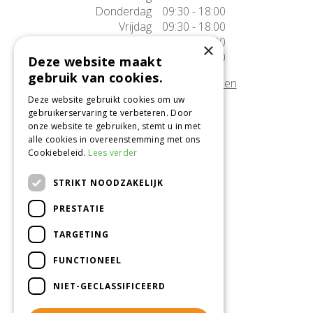
Donderdag
09:30 - 18:00
Vrijdag
09:30 - 18:00
Zaterdag
09:30 - 17:00
×
Zondag
10:00 - 17:00
Deze website maakt
gebruik van cookies.
Afwijkende openingstijden tonen
Deze website gebruikt cookies om uw
gebruikerservaring te verbeteren. Door
Onze locatie
onze website te gebruiken, stemt u in met
alle cookies in overeenstemming met ons
Tuincentrum Alméérplant
Cookiebeleid.
Lees verder
Jac. P. Thijsseweg 4
1331 AH Almere
STRIKT NOODZAKELIJK
036-5365007
PRESTATIE
Info@almeerplant.nl
facebook
TARGETING
instagram
FUNCTIONEEL
pinterest
NIET-GECLASSIFICEERD