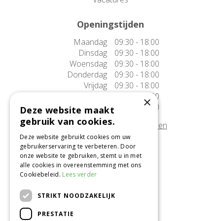
Openingstijden
Maandag
09:30 - 18:00
Dinsdag
09:30 - 18:00
Woensdag
09:30 - 18:00
Donderdag
09:30 - 18:00
Vrijdag
09:30 - 18:00
Zaterdag
09:30 - 17:00
×
Zondag
10:00 - 17:00
Deze website maakt
gebruik van cookies.
Afwijkende openingstijden tonen
Deze website gebruikt cookies om uw
gebruikerservaring te verbeteren. Door
Onze locatie
onze website te gebruiken, stemt u in met
alle cookies in overeenstemming met ons
Tuincentrum Alméérplant
Cookiebeleid.
Lees verder
Jac. P. Thijsseweg 4
1331 AH Almere
STRIKT NOODZAKELIJK
036-5365007
PRESTATIE
Info@almeerplant.nl