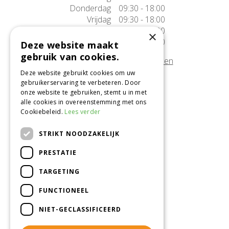
Donderdag
09:30 - 18:00
Vrijdag
09:30 - 18:00
Zaterdag
09:30 - 17:00
×
Zondag
10:00 - 17:00
Deze website maakt
gebruik van cookies.
Afwijkende openingstijden tonen
Deze website gebruikt cookies om uw
gebruikerservaring te verbeteren. Door
Onze locatie
onze website te gebruiken, stemt u in met
alle cookies in overeenstemming met ons
Tuincentrum Alméérplant
Cookiebeleid.
Lees verder
Jac. P. Thijsseweg 4
1331 AH Almere
STRIKT NOODZAKELIJK
036-5365007
PRESTATIE
Info@almeerplant.nl
facebook
TARGETING
instagram
FUNCTIONEEL
pinterest
NIET-GECLASSIFICEERD