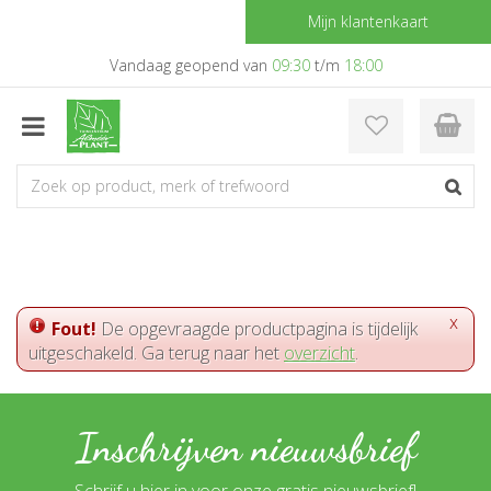
G
Mijn klantenkaart
a
n
Vandaag geopend van
09:30
t/m
18:00
a
a
r
c
o
n
t
e
n
t
x
Fout!
De opgevraagde productpagina is tijdelijk
uitgeschakeld. Ga terug naar het
overzicht
.
Inschrijven nieuwsbrief
Schrijf u hier in voor onze gratis nieuwsbrief!