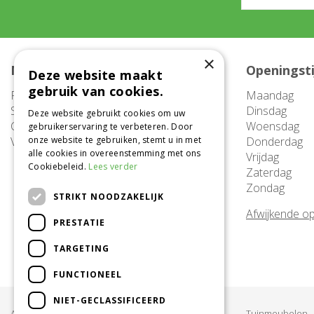
×
Meer informatie
Openingst
Deze website maakt
gebruik van cookies.
FAQ
Maandag
Service
Dinsdag
Deze website gebruikt cookies om uw
Contact
Woensdag
gebruikerservaring te verbeteren. Door
Vacatures
onze website te gebruiken, stemt u in met
Donderdag
alle cookies in overeenstemming met ons
Vrijdag
Cookiebeleid.
Lees verder
Zaterdag
Zondag
STRIKT NOODZAKELIJK
Afwijkende op
PRESTATIE
TARGETING
FUNCTIONEEL
NIET-GECLASSIFICEERD
Acties & Aanbiedingen
Tuinmeubelen