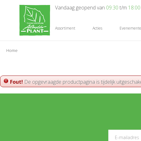
Ga
Vandaag geopend van
09:30
t/m
18:00
naar
content
Assortiment
Acties
Evenement
Home
Fout!
De opgevraagde productpagina is tijdelijk uitgeschak