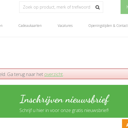
en
Cadeaukaarten
Vacatures
Openingstijden & Contact
eld. Ga terug naar het
overzicht
.
Inschrijven nieuwsbrief
Schrijf u hier in voor onze gratis nieuwsbrief!