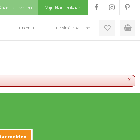
Kaart activeren
Mijn klantenkaart
Tuincentrum
De Alméérplant app
x