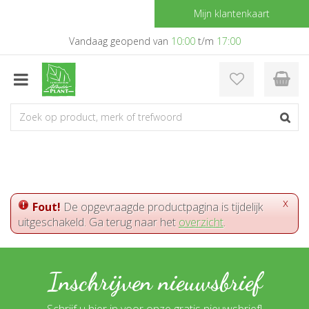
G
Mijn klantenkaart
a
n
Vandaag geopend van
10:00
t/m
17:00
a
a
r
c
o
n
t
e
n
t
x
Fout!
De opgevraagde productpagina is tijdelijk
uitgeschakeld. Ga terug naar het
overzicht
.
Inschrijven nieuwsbrief
Schrijf u hier in voor onze gratis nieuwsbrief!