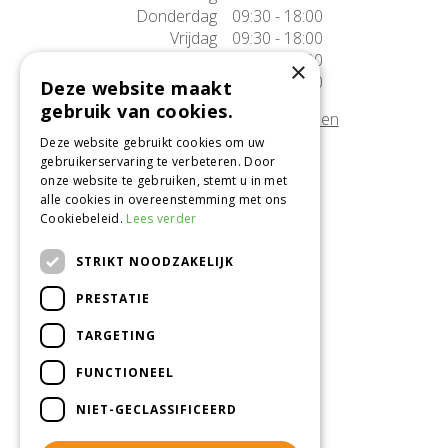
Donderdag
09:30 - 18:00
Vrijdag
09:30 - 18:00
Zaterdag
09:30 - 17:00
×
Zondag
10:00 - 17:00
Deze website maakt
gebruik van cookies.
Afwijkende openingstijden tonen
Deze website gebruikt cookies om uw
gebruikerservaring te verbeteren. Door
Onze locatie
onze website te gebruiken, stemt u in met
alle cookies in overeenstemming met ons
Tuincentrum Alméérplant
Cookiebeleid.
Lees verder
Jac. P. Thijsseweg 4
1331 AH Almere
STRIKT NOODZAKELIJK
036-5365007
PRESTATIE
Info@almeerplant.nl
facebook
TARGETING
instagram
FUNCTIONEEL
pinterest
NIET-GECLASSIFICEERD