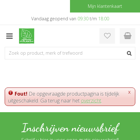
G
Mijn klantenkaart
a
n
Vandaag geopend van
09:30
t/m
18:00
a
a
r
c
o
n
t
e
n
t
x
Fout!
De opgevraagde productpagina is tijdelijk
uitgeschakeld. Ga terug naar het
overzicht
.
Inschrijven nieuwsbrief
Schrijf u hier in voor onze gratis nieuwsbrief!