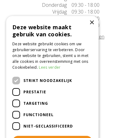
Donderdag
09:30 - 18:00
Vrijdag
09:30 - 18:00
Zaterdag
09:30 - 17:00
×
Zondag
10:00 - 17:00
Deze website maakt
gebruik van cookies.
Afwijkende openingstijden tonen
Deze website gebruikt cookies om uw
gebruikerservaring te verbeteren. Door
Onze locatie
onze website te gebruiken, stemt u in met
alle cookies in overeenstemming met ons
Tuincentrum Alméérplant
Cookiebeleid.
Lees verder
Jac. P. Thijsseweg 4
1331 AH Almere
STRIKT NOODZAKELIJK
036-5365007
PRESTATIE
Info@almeerplant.nl
facebook
TARGETING
instagram
FUNCTIONEEL
pinterest
NIET-GECLASSIFICEERD