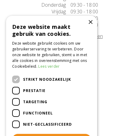
Donderdag
09:30 - 18:00
Vrijdag
09:30 - 18:00
Zaterdag
09:30 - 17:00
×
Zondag
10:00 - 17:00
Deze website maakt
gebruik van cookies.
Afwijkende openingstijden tonen
Deze website gebruikt cookies om uw
gebruikerservaring te verbeteren. Door
Onze locatie
onze website te gebruiken, stemt u in met
alle cookies in overeenstemming met ons
Tuincentrum Alméérplant
Cookiebeleid.
Lees verder
Jac. P. Thijsseweg 4
1331 AH Almere
STRIKT NOODZAKELIJK
036-5365007
PRESTATIE
Info@almeerplant.nl
facebook
TARGETING
instagram
FUNCTIONEEL
pinterest
NIET-GECLASSIFICEERD