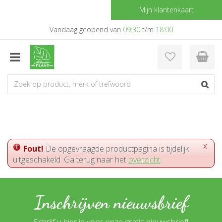
G
Mijn klantenkaart
a
n
Vandaag geopend van
09:30
t/m
18:00
a
a
r
c
o
n
t
e
n
t
x
Fout!
De opgevraagde productpagina is tijdelijk
uitgeschakeld. Ga terug naar het
overzicht
.
Inschrijven nieuwsbrief
Schrijf u hier in voor onze gratis nieuwsbrief!