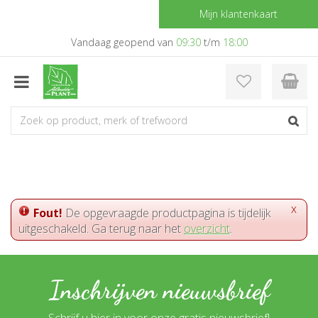
G
Mijn klantenkaart
a
n
Vandaag geopend van
09:30
t/m
18:00
a
a
r
c
o
n
t
e
n
t
x
Fout!
De opgevraagde productpagina is tijdelijk
uitgeschakeld. Ga terug naar het
overzicht
.
Inschrijven nieuwsbrief
Schrijf u hier in voor onze gratis nieuwsbrief!