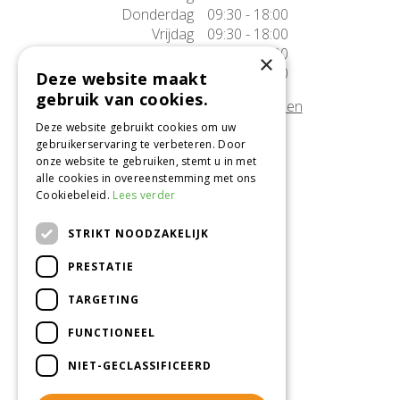
Donderdag
09:30 - 18:00
Vrijdag
09:30 - 18:00
Zaterdag
09:30 - 17:00
×
Zondag
10:00 - 17:00
Deze website maakt
gebruik van cookies.
Afwijkende openingstijden tonen
Deze website gebruikt cookies om uw
gebruikerservaring te verbeteren. Door
Onze locatie
onze website te gebruiken, stemt u in met
alle cookies in overeenstemming met ons
Tuincentrum Alméérplant
Cookiebeleid.
Lees verder
Jac. P. Thijsseweg 4
1331 AH Almere
STRIKT NOODZAKELIJK
036-5365007
PRESTATIE
Info@almeerplant.nl
facebook
TARGETING
instagram
FUNCTIONEEL
pinterest
NIET-GECLASSIFICEERD