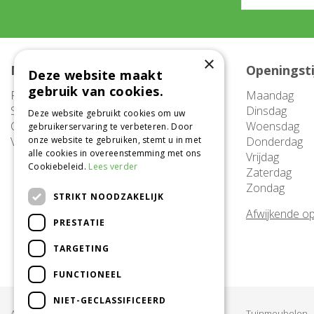
×
Meer informatie
Openingst
Deze website maakt
gebruik van cookies.
FAQ
Maandag
Service
Dinsdag
Deze website gebruikt cookies om uw
Contact
Woensdag
gebruikerservaring te verbeteren. Door
Vacatures
onze website te gebruiken, stemt u in met
Donderdag
alle cookies in overeenstemming met ons
Vrijdag
Cookiebeleid.
Lees verder
Zaterdag
Zondag
STRIKT NOODZAKELIJK
Afwijkende op
PRESTATIE
TARGETING
FUNCTIONEEL
NIET-GECLASSIFICEERD
Acties & Aanbiedingen
Tuinmeubelen