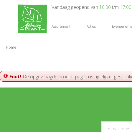
Ga
Vandaag geopend van
10:00
t/m
17:00
naar
content
Assortiment
Acties
Evenement
Home
Fout!
De opgevraagde productpagina is tijdelijk uitgeschak