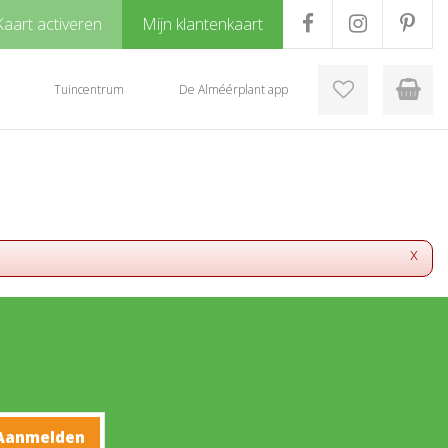
Kaart activeren
Mijn klantenkaart
Tuincentrum
De Alméérplant app
x