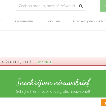
en
Cadeaukaarten
Vacatures
Openingstijden & Contact
eld. Ga terug naar het
overzicht
.
Inschrijven nieuwsbrief
Schrijf u hier in voor onze gratis nieuwsbrief!