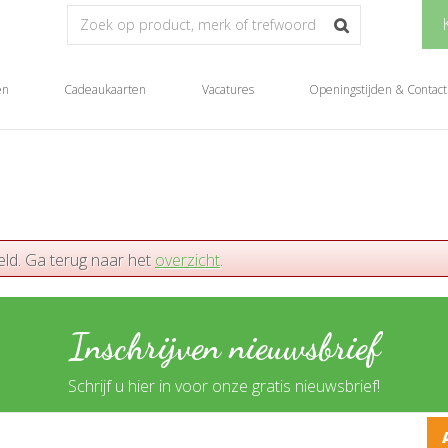
en
Cadeaukaarten
Vacatures
Openingstijden & Contact
eld. Ga terug naar het
overzicht
.
Inschrijven nieuwsbrief
Schrijf u hier in voor onze gratis nieuwsbrief!