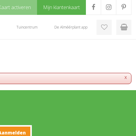
Kaart activeren
Mijn klantenkaart
Tuincentrum
De Alméérplant app
x