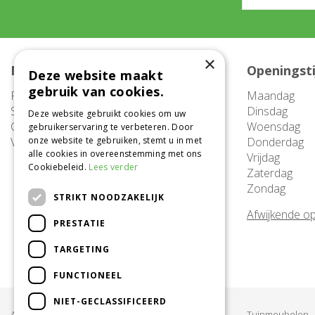
×
Meer informatie
Openingst
Deze website maakt
gebruik van cookies.
FAQ
Maandag
Service
Dinsdag
Deze website gebruikt cookies om uw
Contact
Woensdag
gebruikerservaring te verbeteren. Door
Vacatures
onze website te gebruiken, stemt u in met
Donderdag
alle cookies in overeenstemming met ons
Vrijdag
Cookiebeleid.
Lees verder
Zaterdag
Zondag
STRIKT NOODZAKELIJK
Afwijkende op
PRESTATIE
TARGETING
FUNCTIONEEL
NIET-GECLASSIFICEERD
Acties & Aanbiedingen
Tuinmeubelen