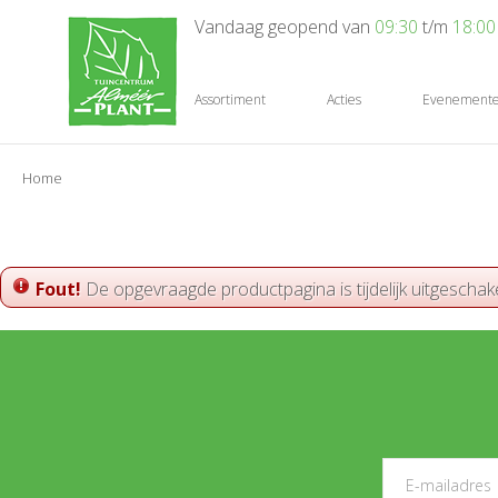
Ga
Vandaag geopend van
09:30
t/m
18:00
naar
content
Assortiment
Acties
Evenement
Home
Fout!
De opgevraagde productpagina is tijdelijk uitgeschak