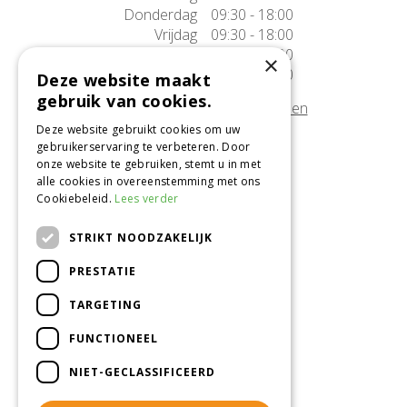
Donderdag
09:30 - 18:00
Vrijdag
09:30 - 18:00
Zaterdag
09:30 - 17:00
×
Zondag
10:00 - 17:00
Deze website maakt
gebruik van cookies.
Afwijkende openingstijden tonen
Deze website gebruikt cookies om uw
gebruikerservaring te verbeteren. Door
Onze locatie
onze website te gebruiken, stemt u in met
alle cookies in overeenstemming met ons
Tuincentrum Alméérplant
Cookiebeleid.
Lees verder
Jac. P. Thijsseweg 4
1331 AH Almere
STRIKT NOODZAKELIJK
036-5365007
PRESTATIE
Info@almeerplant.nl
facebook
TARGETING
instagram
FUNCTIONEEL
pinterest
NIET-GECLASSIFICEERD