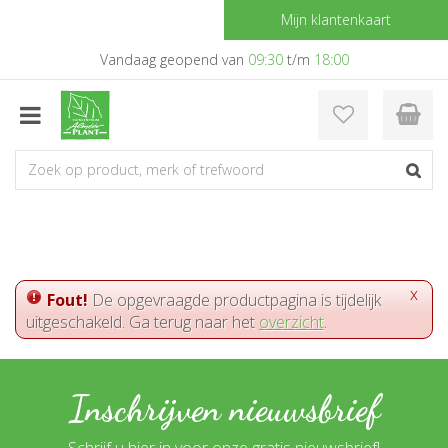
G
Mijn klantenkaart
a
n
Vandaag geopend van
09:30
t/m
18:00
a
a
r
c
o
n
t
e
n
t
x
Fout!
De opgevraagde productpagina is tijdelijk
uitgeschakeld. Ga terug naar het
overzicht
.
Inschrijven nieuwsbrief
Schrijf u hier in voor onze gratis nieuwsbrief!