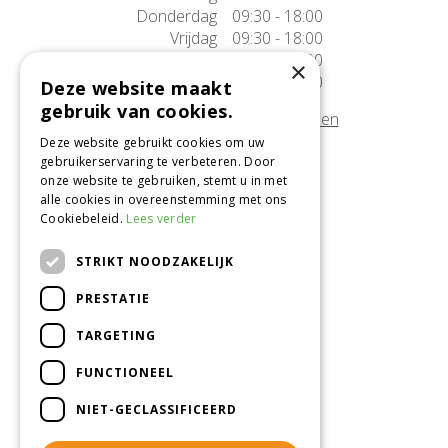
Donderdag
09:30 - 18:00
Vrijdag
09:30 - 18:00
Zaterdag
09:30 - 17:00
×
Zondag
10:00 - 17:00
Deze website maakt
gebruik van cookies.
Afwijkende openingstijden tonen
Deze website gebruikt cookies om uw
gebruikerservaring te verbeteren. Door
Onze locatie
onze website te gebruiken, stemt u in met
alle cookies in overeenstemming met ons
Tuincentrum Alméérplant
Cookiebeleid.
Lees verder
Jac. P. Thijsseweg 4
1331 AH Almere
STRIKT NOODZAKELIJK
036-5365007
PRESTATIE
Info@almeerplant.nl
facebook
TARGETING
instagram
FUNCTIONEEL
pinterest
NIET-GECLASSIFICEERD