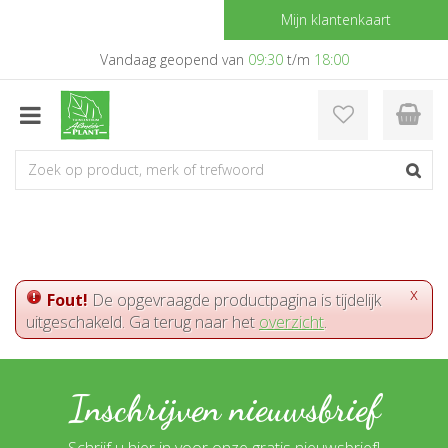
G
Mijn klantenkaart
a
n
Vandaag geopend van
09:30
t/m
18:00
a
a
r
c
o
n
t
e
n
t
x
Fout!
De opgevraagde productpagina is tijdelijk
uitgeschakeld. Ga terug naar het
overzicht
.
Inschrijven nieuwsbrief
Schrijf u hier in voor onze gratis nieuwsbrief!