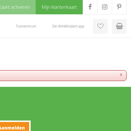
Kaart activeren
Mijn klantenkaart
Tuincentrum
De Alméérplant app
x