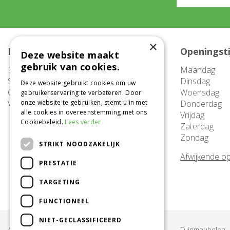
×
Meer informatie
Openingst
Deze website maakt
gebruik van cookies.
FAQ
Maandag
Service
Dinsdag
Deze website gebruikt cookies om uw
Contact
Woensdag
gebruikerservaring te verbeteren. Door
Vacatures
onze website te gebruiken, stemt u in met
Donderdag
alle cookies in overeenstemming met ons
Vrijdag
Cookiebeleid.
Lees verder
Zaterdag
Zondag
STRIKT NOODZAKELIJK
Afwijkende op
PRESTATIE
TARGETING
FUNCTIONEEL
NIET-GECLASSIFICEERD
Acties & Aanbiedingen
Tuinmeubelen