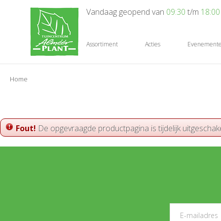
Ga
Vandaag geopend van
09:30
t/m
18:00
naar
content
Assortiment
Acties
Evenement
Home
Fout!
De opgevraagde productpagina is tijdelijk uitgeschak