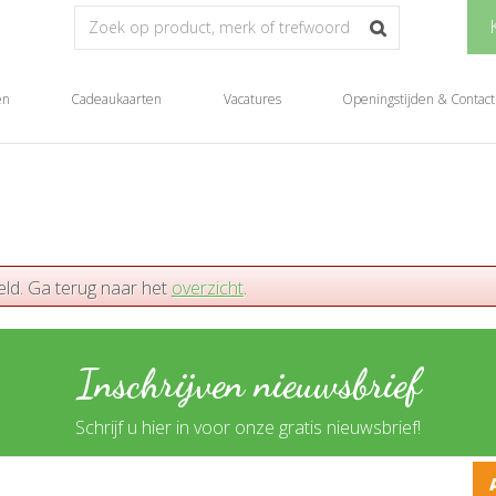
en
Cadeaukaarten
Vacatures
Openingstijden & Contact
eld. Ga terug naar het
overzicht
.
Inschrijven nieuwsbrief
Schrijf u hier in voor onze gratis nieuwsbrief!