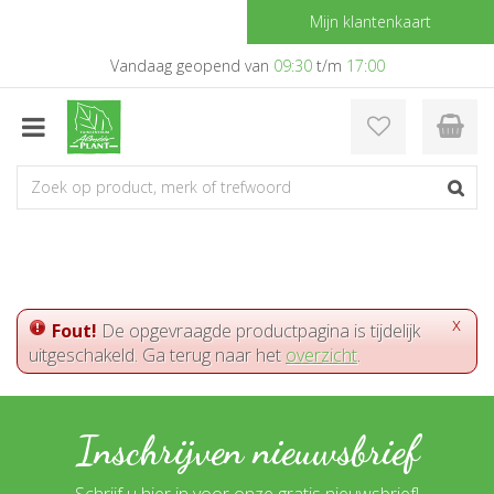
G
Mijn klantenkaart
a
n
Vandaag geopend van
09:30
t/m
17:00
a
a
r
c
o
n
t
e
n
t
x
Fout!
De opgevraagde productpagina is tijdelijk
uitgeschakeld. Ga terug naar het
overzicht
.
Inschrijven nieuwsbrief
Schrijf u hier in voor onze gratis nieuwsbrief!