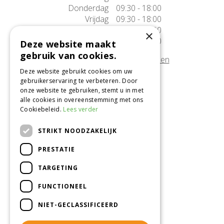
Donderdag
09:30 - 18:00
Vrijdag
09:30 - 18:00
Zaterdag
09:30 - 17:00
×
Zondag
10:00 - 17:00
Deze website maakt
gebruik van cookies.
Afwijkende openingstijden tonen
Deze website gebruikt cookies om uw
gebruikerservaring te verbeteren. Door
Onze locatie
onze website te gebruiken, stemt u in met
alle cookies in overeenstemming met ons
Tuincentrum Alméérplant
Cookiebeleid.
Lees verder
Jac. P. Thijsseweg 4
1331 AH Almere
STRIKT NOODZAKELIJK
036-5365007
PRESTATIE
Info@almeerplant.nl
facebook
TARGETING
instagram
FUNCTIONEEL
pinterest
NIET-GECLASSIFICEERD