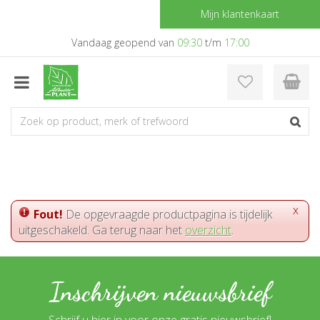
G
Mijn klantenkaart
a
n
Vandaag geopend van
09:30
t/m
17:00
a
a
r
c
o
n
t
e
n
t
x
Fout!
De opgevraagde productpagina is tijdelijk
uitgeschakeld. Ga terug naar het
overzicht
.
Inschrijven nieuwsbrief
Schrijf u hier in voor onze gratis nieuwsbrief!