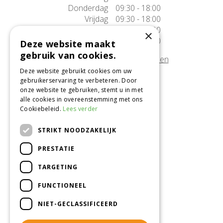
Donderdag
09:30 - 18:00
Vrijdag
09:30 - 18:00
Zaterdag
09:30 - 17:00
×
Zondag
10:00 - 17:00
Deze website maakt
gebruik van cookies.
Afwijkende openingstijden tonen
Deze website gebruikt cookies om uw
gebruikerservaring te verbeteren. Door
Onze locatie
onze website te gebruiken, stemt u in met
alle cookies in overeenstemming met ons
Tuincentrum Alméérplant
Cookiebeleid.
Lees verder
Jac. P. Thijsseweg 4
1331 AH Almere
STRIKT NOODZAKELIJK
036-5365007
PRESTATIE
Info@almeerplant.nl
facebook
TARGETING
instagram
FUNCTIONEEL
pinterest
NIET-GECLASSIFICEERD