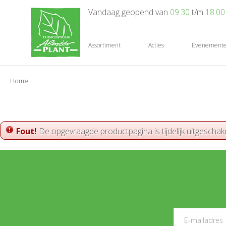
Ga
Vandaag geopend van
09:30
t/m
18:00
naar
content
Assortiment
Acties
Evenement
Home
Fout!
De opgevraagde productpagina is tijdelijk uitgeschak