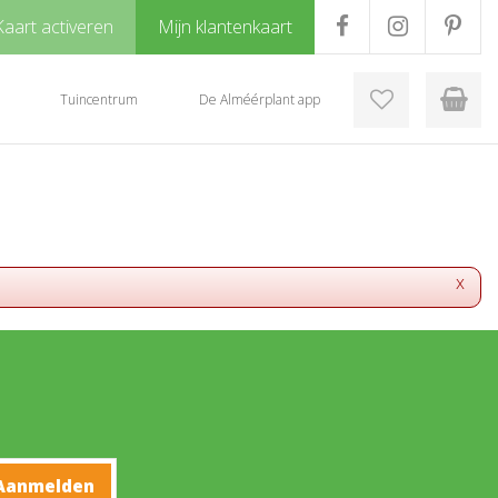
Kaart activeren
Mijn klantenkaart
Tuincentrum
De Alméérplant app
x