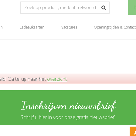
en
Cadeaukaarten
Vacatures
Openingstijden & Contact
eld. Ga terug naar het
overzicht
.
Inschrijven nieuwsbrief
Schrijf u hier in voor onze gratis nieuwsbrief!