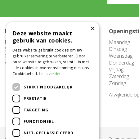
×
Meer informatie
Openingst
Deze website maakt
gebruik van cookies.
FAQ
Maandag
Service
Dinsdag
Deze website gebruikt cookies om uw
Contact
Woensdag
gebruikerservaring te verbeteren. Door
Vacatures
onze website te gebruiken, stemt u in met
Donderdag
alle cookies in overeenstemming met ons
Vrijdag
Cookiebeleid.
Lees verder
Zaterdag
Zondag
STRIKT NOODZAKELIJK
Afwijkende op
PRESTATIE
TARGETING
FUNCTIONEEL
NIET-GECLASSIFICEERD
Acties & Aanbiedingen
Tuinmeubelen