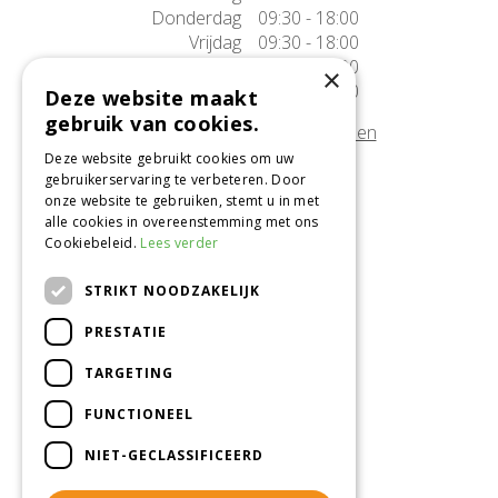
Donderdag
09:30 - 18:00
Vrijdag
09:30 - 18:00
Zaterdag
09:30 - 17:00
×
Zondag
10:00 - 17:00
Deze website maakt
gebruik van cookies.
Afwijkende openingstijden tonen
Deze website gebruikt cookies om uw
gebruikerservaring te verbeteren. Door
Onze locatie
onze website te gebruiken, stemt u in met
alle cookies in overeenstemming met ons
Tuincentrum Alméérplant
Cookiebeleid.
Lees verder
Jac. P. Thijsseweg 4
1331 AH Almere
STRIKT NOODZAKELIJK
036-5365007
PRESTATIE
Info@almeerplant.nl
facebook
TARGETING
instagram
FUNCTIONEEL
pinterest
NIET-GECLASSIFICEERD