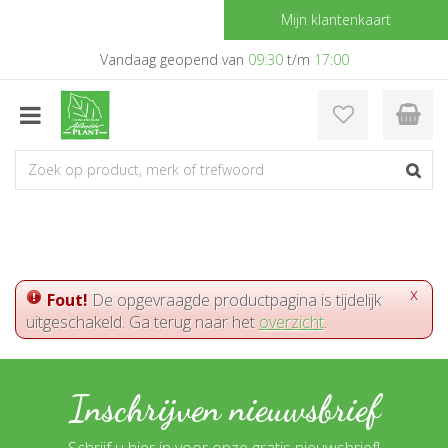
G
Mijn klantenkaart
a
n
Vandaag geopend van
09:30
t/m
17:00
a
a
r
c
o
n
t
e
n
t
x
Fout!
De opgevraagde productpagina is tijdelijk
uitgeschakeld. Ga terug naar het
overzicht
.
Inschrijven nieuwsbrief
Schrijf u hier in voor onze gratis nieuwsbrief!