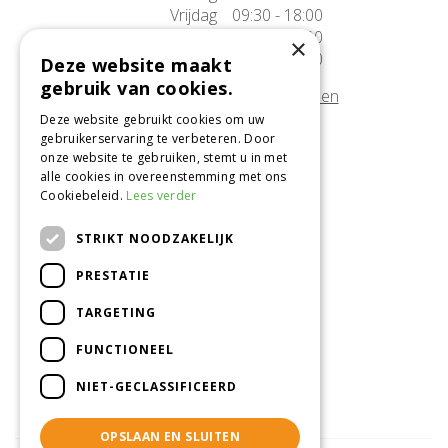
Vrijdag
09:30 - 18:00
Zaterdag
09:30 - 17:00
×
Zondag
10:00 - 17:00
Deze website maakt
gebruik van cookies.
Afwijkende openingstijden tonen
Deze website gebruikt cookies om uw
gebruikerservaring te verbeteren. Door
Onze locatie
onze website te gebruiken, stemt u in met
alle cookies in overeenstemming met ons
Tuincentrum Alméérplant
Cookiebeleid.
Lees verder
Jac. P. Thijsseweg 4
1331 AH Almere
STRIKT NOODZAKELIJK
036-5365007
PRESTATIE
Info@almeerplant.nl
facebook
TARGETING
instagram
FUNCTIONEEL
pinterest
NIET-GECLASSIFICEERD
OPSLAAN EN SLUITEN