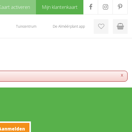
Kaart activeren
Mijn klantenkaart
Tuincentrum
De Alméérplant app
x