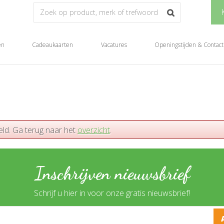
en
Cadeaukaarten
Vacatures
Openingstijden & Contact
eld. Ga terug naar het
overzicht
.
Inschrijven nieuwsbrief
Schrijf u hier in voor onze gratis nieuwsbrief!