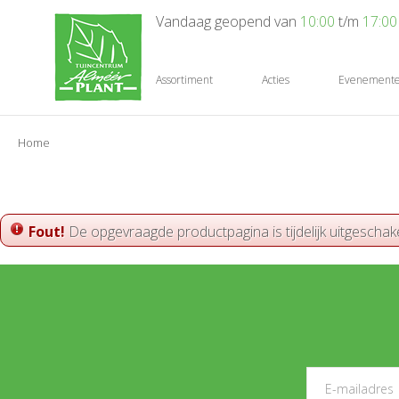
Ga
Vandaag geopend van
10:00
t/m
17:00
naar
content
Assortiment
Acties
Evenement
Home
Fout!
De opgevraagde productpagina is tijdelijk uitgeschak