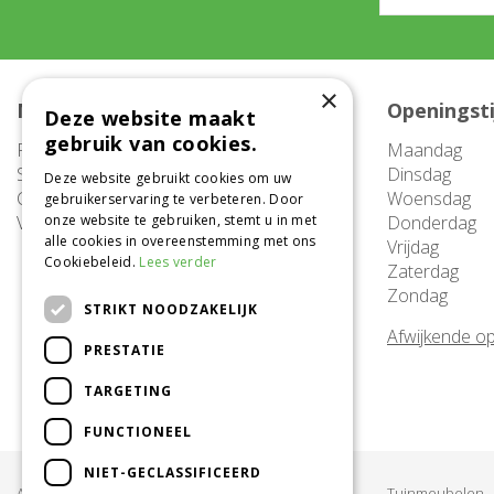
×
Meer informatie
Openingst
Deze website maakt
gebruik van cookies.
FAQ
Maandag
Service
Dinsdag
Deze website gebruikt cookies om uw
Contact
Woensdag
gebruikerservaring te verbeteren. Door
Vacatures
onze website te gebruiken, stemt u in met
Donderdag
alle cookies in overeenstemming met ons
Vrijdag
Cookiebeleid.
Lees verder
Zaterdag
Zondag
STRIKT NOODZAKELIJK
Afwijkende op
PRESTATIE
TARGETING
FUNCTIONEEL
NIET-GECLASSIFICEERD
Acties & Aanbiedingen
Tuinmeubelen