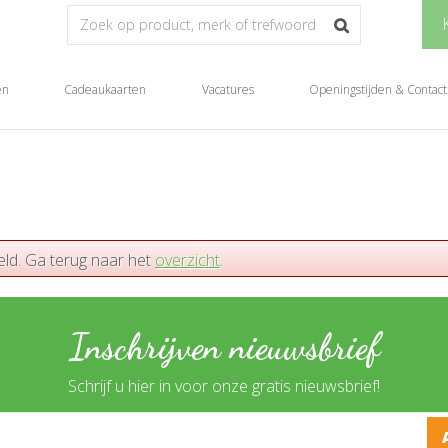
en
Cadeaukaarten
Vacatures
Openingstijden & Contact
eld. Ga terug naar het
overzicht
.
Inschrijven nieuwsbrief
Schrijf u hier in voor onze gratis nieuwsbrief!