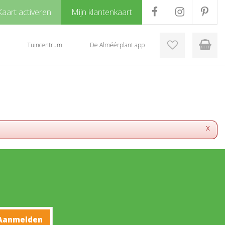
Kaart activeren
Mijn klantenkaart
Tuincentrum
De Alméérplant app
x