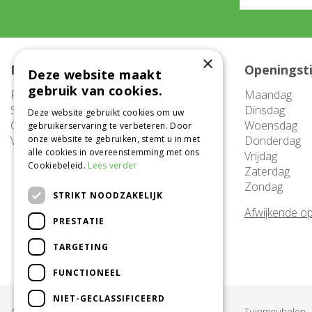
×
Meer informatie
Openingst
Deze website maakt
gebruik van cookies.
FAQ
Maandag
Service
Dinsdag
Deze website gebruikt cookies om uw
Contact
Woensdag
gebruikerservaring te verbeteren. Door
Vacatures
onze website te gebruiken, stemt u in met
Donderdag
alle cookies in overeenstemming met ons
Vrijdag
Cookiebeleid.
Lees verder
Zaterdag
Zondag
STRIKT NOODZAKELIJK
Afwijkende op
PRESTATIE
TARGETING
FUNCTIONEEL
NIET-GECLASSIFICEERD
Acties & Aanbiedingen
Tuinmeubelen