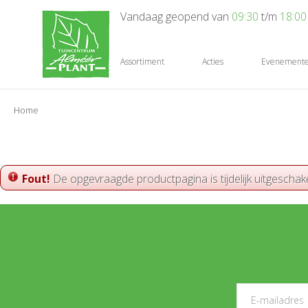
Ga
Vandaag geopend van
09:30
t/m
18:00
naar
content
Assortiment
Acties
Evenement
Home
Fout!
De opgevraagde productpagina is tijdelijk uitgeschak