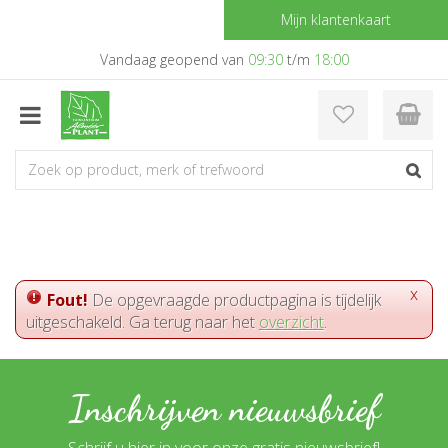
G
Mijn klantenkaart
a
n
Vandaag geopend van
09:30
t/m
18:00
a
a
r
c
o
n
t
e
n
t
x
Fout!
De opgevraagde productpagina is tijdelijk
uitgeschakeld. Ga terug naar het
overzicht
.
Inschrijven nieuwsbrief
Schrijf u hier in voor onze gratis nieuwsbrief!