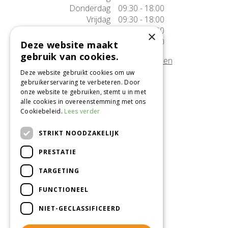
Donderdag
09:30 - 18:00
Vrijdag
09:30 - 18:00
Zaterdag
09:30 - 17:00
×
Zondag
10:00 - 17:00
Deze website maakt
gebruik van cookies.
Afwijkende openingstijden tonen
Deze website gebruikt cookies om uw
gebruikerservaring te verbeteren. Door
Onze locatie
onze website te gebruiken, stemt u in met
alle cookies in overeenstemming met ons
Tuincentrum Alméérplant
Cookiebeleid.
Lees verder
Jac. P. Thijsseweg 4
1331 AH Almere
STRIKT NOODZAKELIJK
036-5365007
PRESTATIE
Info@almeerplant.nl
facebook
TARGETING
instagram
FUNCTIONEEL
pinterest
NIET-GECLASSIFICEERD