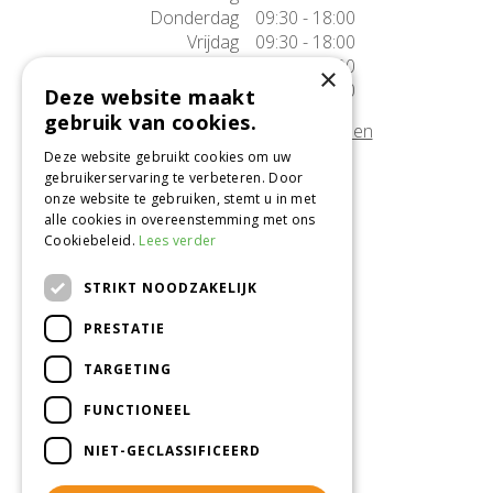
Donderdag
09:30 - 18:00
Vrijdag
09:30 - 18:00
Zaterdag
09:30 - 17:00
×
Zondag
10:00 - 17:00
Deze website maakt
gebruik van cookies.
Afwijkende openingstijden tonen
Deze website gebruikt cookies om uw
gebruikerservaring te verbeteren. Door
Onze locatie
onze website te gebruiken, stemt u in met
alle cookies in overeenstemming met ons
Tuincentrum Alméérplant
Cookiebeleid.
Lees verder
Jac. P. Thijsseweg 4
1331 AH Almere
STRIKT NOODZAKELIJK
036-5365007
PRESTATIE
Info@almeerplant.nl
facebook
TARGETING
instagram
FUNCTIONEEL
pinterest
NIET-GECLASSIFICEERD