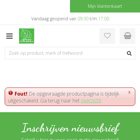
G
Mijn klantenkaart
a
n
Vandaag geopend van
09:30
t/m
17:00
a
a
r
c
o
n
t
e
n
t
x
Fout!
De opgevraagde productpagina is tijdelijk
uitgeschakeld. Ga terug naar het
overzicht
.
Inschrijven nieuwsbrief
Schrijf u hier in voor onze gratis nieuwsbrief!