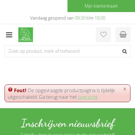
G
Mijn klantenkaart
a
n
Vandaag geopend van
09:30
t/m
18:00
a
a
r
c
o
n
t
e
n
t
x
Fout!
De opgevraagde productpagina is tijdelijk
uitgeschakeld. Ga terug naar het
overzicht
.
Inschrijven nieuwsbrief
Schrijf u hier in voor onze gratis nieuwsbrief!