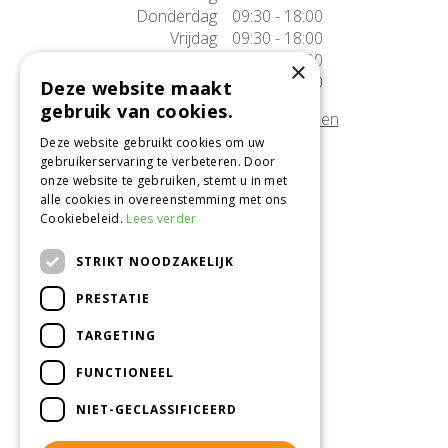
Donderdag
09:30 - 18:00
Vrijdag
09:30 - 18:00
Zaterdag
09:30 - 17:00
×
Zondag
10:00 - 17:00
Deze website maakt
gebruik van cookies.
Afwijkende openingstijden tonen
Deze website gebruikt cookies om uw
gebruikerservaring te verbeteren. Door
Onze locatie
onze website te gebruiken, stemt u in met
alle cookies in overeenstemming met ons
Tuincentrum Alméérplant
Cookiebeleid.
Lees verder
Jac. P. Thijsseweg 4
1331 AH Almere
STRIKT NOODZAKELIJK
036-5365007
PRESTATIE
Info@almeerplant.nl
facebook
TARGETING
instagram
FUNCTIONEEL
pinterest
NIET-GECLASSIFICEERD