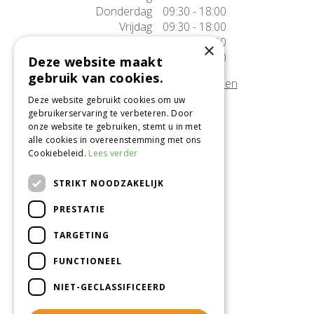
Donderdag
09:30 - 18:00
Vrijdag
09:30 - 18:00
Zaterdag
09:30 - 17:00
×
Zondag
10:00 - 17:00
Deze website maakt
gebruik van cookies.
Afwijkende openingstijden tonen
Deze website gebruikt cookies om uw
gebruikerservaring te verbeteren. Door
Onze locatie
onze website te gebruiken, stemt u in met
alle cookies in overeenstemming met ons
Tuincentrum Alméérplant
Cookiebeleid.
Lees verder
Jac. P. Thijsseweg 4
1331 AH Almere
STRIKT NOODZAKELIJK
036-5365007
PRESTATIE
Info@almeerplant.nl
facebook
TARGETING
instagram
FUNCTIONEEL
pinterest
NIET-GECLASSIFICEERD