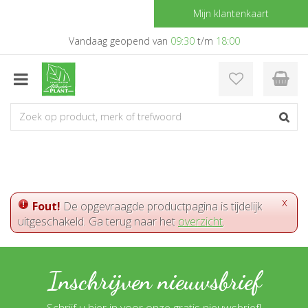
G
Mijn klantenkaart
a
n
Vandaag geopend van
09:30
t/m
18:00
a
a
r
c
o
n
t
e
n
t
x
Fout!
De opgevraagde productpagina is tijdelijk
uitgeschakeld. Ga terug naar het
overzicht
.
Inschrijven nieuwsbrief
Schrijf u hier in voor onze gratis nieuwsbrief!