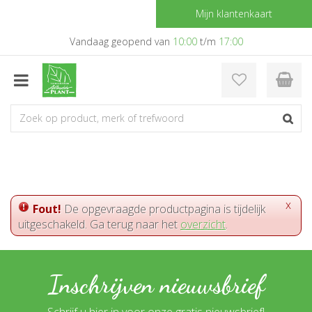
G
Mijn klantenkaart
a
n
Vandaag geopend van
10:00
t/m
17:00
a
a
r
c
o
n
t
e
n
t
x
Fout!
De opgevraagde productpagina is tijdelijk
uitgeschakeld. Ga terug naar het
overzicht
.
Inschrijven nieuwsbrief
Schrijf u hier in voor onze gratis nieuwsbrief!