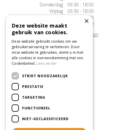
Donderdag
09:30 - 18:00
Vrijdag
09:30 - 18:00
Zaterdag
09:30 - 17:00
×
Zondag
10:00 - 17:00
Deze website maakt
gebruik van cookies.
Afwijkende openingstijden tonen
Deze website gebruikt cookies om uw
gebruikerservaring te verbeteren. Door
Onze locatie
onze website te gebruiken, stemt u in met
alle cookies in overeenstemming met ons
Tuincentrum Alméérplant
Cookiebeleid.
Lees verder
Jac. P. Thijsseweg 4
1331 AH Almere
STRIKT NOODZAKELIJK
036-5365007
PRESTATIE
Info@almeerplant.nl
facebook
TARGETING
instagram
FUNCTIONEEL
pinterest
NIET-GECLASSIFICEERD