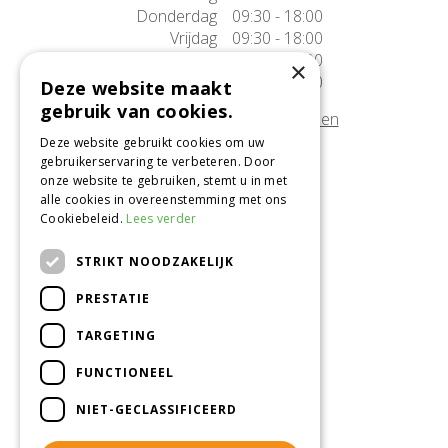
Donderdag
09:30 - 18:00
Vrijdag
09:30 - 18:00
Zaterdag
09:30 - 17:00
×
Zondag
10:00 - 17:00
Deze website maakt
gebruik van cookies.
Afwijkende openingstijden tonen
Deze website gebruikt cookies om uw
gebruikerservaring te verbeteren. Door
Onze locatie
onze website te gebruiken, stemt u in met
alle cookies in overeenstemming met ons
Tuincentrum Alméérplant
Cookiebeleid.
Lees verder
Jac. P. Thijsseweg 4
1331 AH Almere
STRIKT NOODZAKELIJK
036-5365007
PRESTATIE
Info@almeerplant.nl
facebook
TARGETING
instagram
FUNCTIONEEL
pinterest
NIET-GECLASSIFICEERD