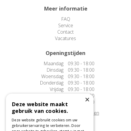
Meer informatie
FAQ
Service
Contact
Vacatures
Openingstijden
Maandag
09:30 - 18:00
Dinsdag
09:30 - 18:00
Woensdag
09:30 - 18:00
Donderdag
09:30 - 18:00
Vrijdag
09:30 - 18:00
Zaterdag
09:30 - 17:00
×
Zondag
10:00 - 17:00
Deze website maakt
gebruik van cookies.
Afwijkende openingstijden tonen
Deze website gebruikt cookies om uw
gebruikerservaring te verbeteren. Door
Onze locatie