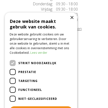
Donderdag
09:30 - 18:00
Vrijdag
09:30 - 18:00
Zaterdag
09:30 - 17:00
×
Zondag
10:00 - 17:00
Deze website maakt
gebruik van cookies.
Afwijkende openingstijden tonen
Deze website gebruikt cookies om uw
gebruikerservaring te verbeteren. Door
Onze locatie
onze website te gebruiken, stemt u in met
alle cookies in overeenstemming met ons
Tuincentrum Alméérplant
Cookiebeleid.
Lees verder
Jac. P. Thijsseweg 4
1331 AH Almere
STRIKT NOODZAKELIJK
036-5365007
PRESTATIE
Info@almeerplant.nl
facebook
TARGETING
instagram
FUNCTIONEEL
pinterest
NIET-GECLASSIFICEERD