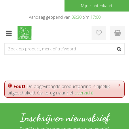
G
Mijn klantenkaart
a
n
Vandaag geopend van
09:30
t/m
17:00
a
a
r
c
o
n
t
e
n
t
x
Fout!
De opgevraagde productpagina is tijdelijk
uitgeschakeld. Ga terug naar het
overzicht
.
Inschrijven nieuwsbrief
Schrijf u hier in voor onze gratis nieuwsbrief!