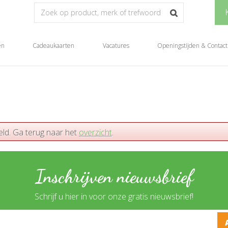
en
Cadeaukaarten
Vacatures
Openingstijden & Contact
eld. Ga terug naar het
overzicht
.
Inschrijven nieuwsbrief
Schrijf u hier in voor onze gratis nieuwsbrief!