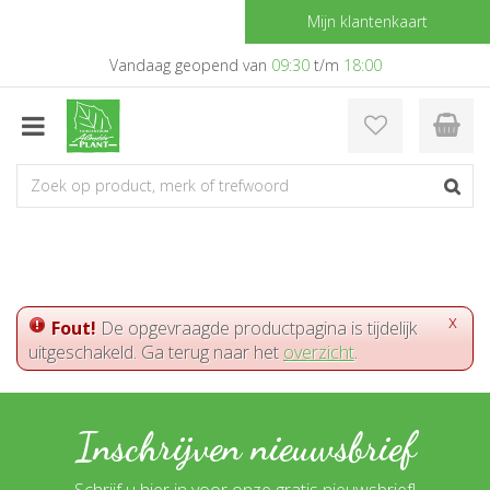
G
Mijn klantenkaart
a
n
Vandaag geopend van
09:30
t/m
18:00
a
a
r
c
o
n
t
e
n
t
x
Fout!
De opgevraagde productpagina is tijdelijk
uitgeschakeld. Ga terug naar het
overzicht
.
Inschrijven nieuwsbrief
Schrijf u hier in voor onze gratis nieuwsbrief!