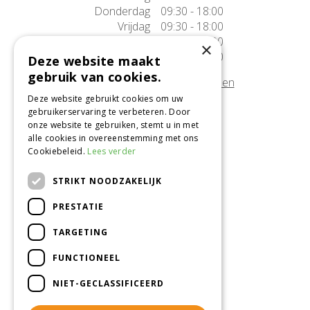
Donderdag
09:30 - 18:00
Vrijdag
09:30 - 18:00
Zaterdag
09:30 - 17:00
×
Zondag
10:00 - 17:00
Deze website maakt
gebruik van cookies.
Afwijkende openingstijden tonen
Deze website gebruikt cookies om uw
gebruikerservaring te verbeteren. Door
Onze locatie
onze website te gebruiken, stemt u in met
alle cookies in overeenstemming met ons
Tuincentrum Alméérplant
Cookiebeleid.
Lees verder
Jac. P. Thijsseweg 4
1331 AH Almere
STRIKT NOODZAKELIJK
036-5365007
PRESTATIE
Info@almeerplant.nl
facebook
TARGETING
instagram
FUNCTIONEEL
pinterest
NIET-GECLASSIFICEERD