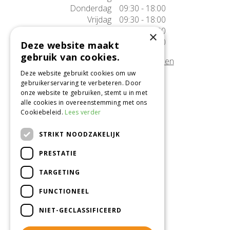
Donderdag
09:30 - 18:00
Vrijdag
09:30 - 18:00
Zaterdag
09:30 - 17:00
×
Zondag
10:00 - 17:00
Deze website maakt
gebruik van cookies.
Afwijkende openingstijden tonen
Deze website gebruikt cookies om uw
gebruikerservaring te verbeteren. Door
Onze locatie
onze website te gebruiken, stemt u in met
alle cookies in overeenstemming met ons
Tuincentrum Alméérplant
Cookiebeleid.
Lees verder
Jac. P. Thijsseweg 4
1331 AH Almere
STRIKT NOODZAKELIJK
036-5365007
PRESTATIE
Info@almeerplant.nl
facebook
TARGETING
instagram
FUNCTIONEEL
pinterest
NIET-GECLASSIFICEERD