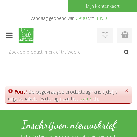
G
Mijn klantenkaart
a
n
Vandaag geopend van
09:30
t/m
18:00
a
a
r
c
o
n
t
e
n
t
x
Fout!
De opgevraagde productpagina is tijdelijk
uitgeschakeld. Ga terug naar het
overzicht
.
Inschrijven nieuwsbrief
Schrijf u hier in voor onze gratis nieuwsbrief!