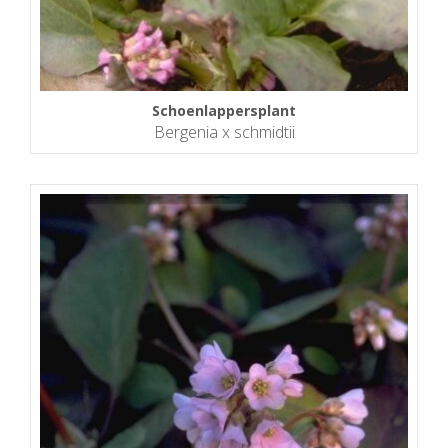
Schoenlappersplant
Bergenia x schmidtii