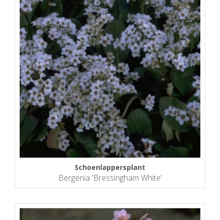
Schoenlappersplant
Bergenia 'Bressingham White'