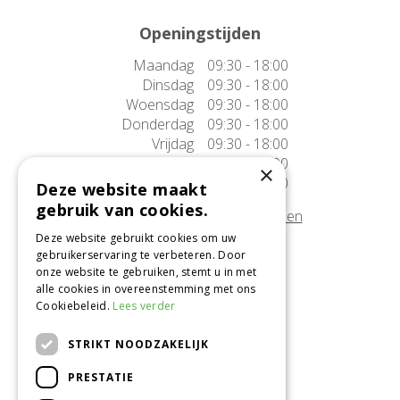
Openingstijden
Maandag
09:30 - 18:00
Dinsdag
09:30 - 18:00
Woensdag
09:30 - 18:00
Donderdag
09:30 - 18:00
Vrijdag
09:30 - 18:00
Zaterdag
09:30 - 17:00
×
Zondag
10:00 - 17:00
Deze website maakt
gebruik van cookies.
Afwijkende openingstijden tonen
Deze website gebruikt cookies om uw
gebruikerservaring te verbeteren. Door
Onze locatie
onze website te gebruiken, stemt u in met
alle cookies in overeenstemming met ons
Tuincentrum Alméérplant
Cookiebeleid.
Lees verder
Jac. P. Thijsseweg 4
1331 AH Almere
STRIKT NOODZAKELIJK
036-5365007
PRESTATIE
Info@almeerplant.nl