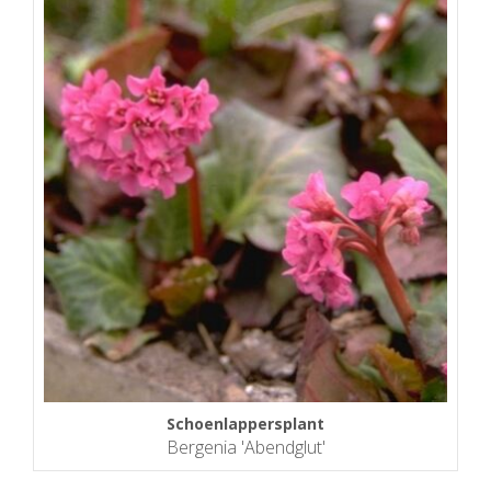
Schoenlappersplant
Bergenia 'Abendglut'