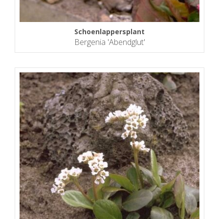
Schoenlappersplant
Bergenia 'Abendglut'