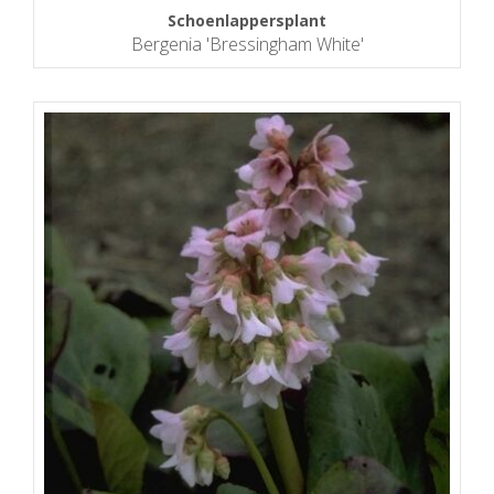
Schoenlappersplant
Bergenia 'Bressingham White'