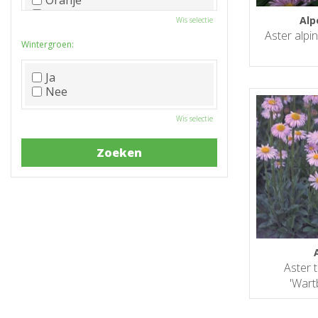
Oranje
Paars
Alp
Wis selectie
Rood
Aster alpi
Roze
Wintergroen:
Wit
Zwart
Ja
Nee
Wis selectie
Aster 
'Wart