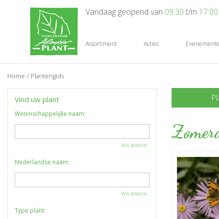
Ga
Vandaag geopend van
09:30
t/m
17:00
naar
content
Assortiment
Acties
Evenement
Home
Plantengids
Pl
Vind uw plant
Wetenschappelijke naam:
Zomera
Wis selectie
Nederlandse naam:
Wis selectie
Type plant: