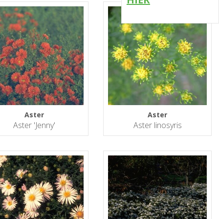
Aster
Aster
Aster 'Jenny'
Aster linosyris