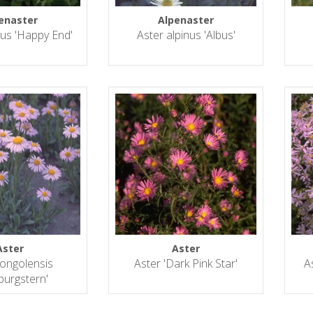
enaster
Alpenaster
nus 'Happy End'
Aster alpinus 'Albus'
Aster
Aster
tongolensis
Aster 'Dark Pink Star'
A
burgstern'