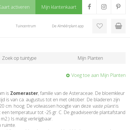
Kaart activeren
Mijn klantenkaart
Tuincentrum
De Alméérplant app
Zoek op tuintype
Mijn Planten
Voeg toe aan Mijn Planten
am is
Zomeraster
, familie van de Asteraceae. De bloemkleur
tijd is van ca. augustus tot en met oktober. De bladeren zijn
20 cm. hoog. De volwassen hoogte van deze
vaste plant
is
t een temperatuur tot -25 gr. C. De geadviseerde plantafstand
r m2.) Is matig verkrijgbaar.
 ruimte.