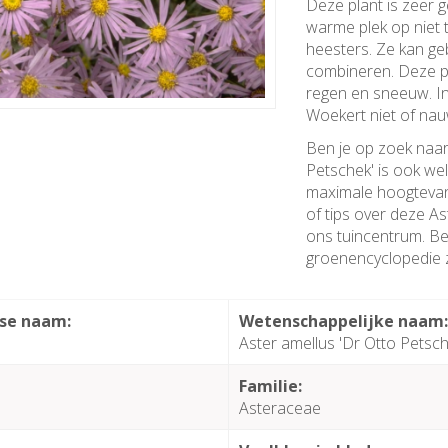
Deze plant is zeer g
warme plek op niet
heesters. Ze kan ge
combineren. Deze pl
regen en sneeuw. In
Woekert niet of nau
Ben je op zoek naar
Petschek' is ook we
maximale hoogtevan 
of tips over deze As
ons tuincentrum. Bel
groenencyclopedie z
se naam:
Wetenschappelijke naam
Aster amellus 'Dr Otto Petsch
Familie:
Asteraceae