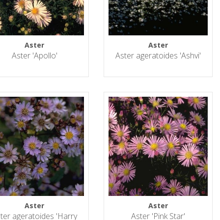
Aster
Aster
Aster 'Apollo'
Aster ageratoides 'Ashvi'
Aster
Aster
ter ageratoides 'Harry
Aster 'Pink Star'