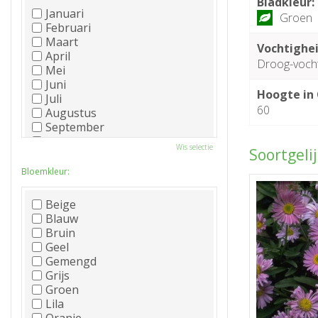
Bladkleur:
Januari
Groen
Februari
Maart
Vochtighei
April
Droog-voch
Mei
Juni
Hoogte in
Juli
60
Augustus
September
Oktober
Wis selectie
Soortgeli
November
December
Bloemkleur:
Beige
Blauw
Bruin
Geel
Gemengd
Grijs
Groen
Lila