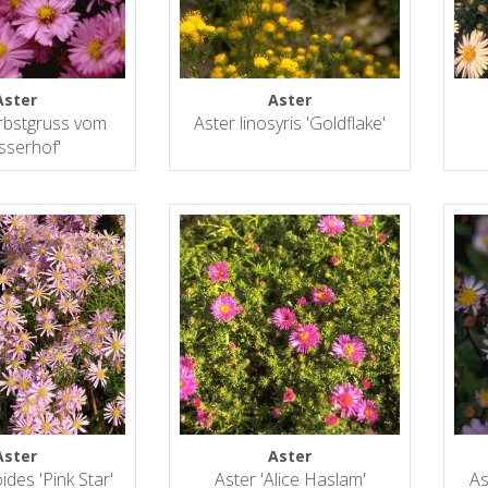
Aster
Aster
rbstgruss vom
Aster linosyris 'Goldflake'
sserhof'
Aster
Aster
ides 'Pink Star'
Aster 'Alice Haslam'
As