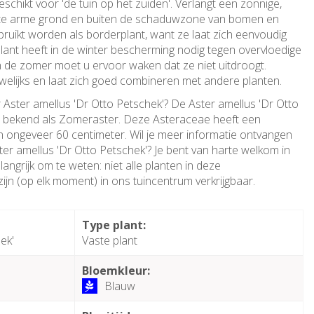
eschikt voor 'de tuin op het zuiden'. Verlangt een zonnige,
 te arme grond en buiten de schaduwzone van bomen en
bruikt worden als borderplant, want ze laat zich eenvoudig
ant heeft in de winter bescherming nodig tegen overvloedige
 de zomer moet u ervoor waken dat ze niet uitdroogt.
welijks en laat zich goed combineren met andere planten.
 Aster amellus 'Dr Otto Petschek'? De Aster amellus 'Dr Otto
l bekend als Zomeraster. Deze Asteraceae heeft een
ongeveer 60 centimeter. Wil je meer informatie ontvangen
ter amellus 'Dr Otto Petschek'? Je bent van harte welkom in
angrijk om te weten: niet alle planten in deze
ijn (op elk moment) in ons tuincentrum verkrijgbaar.
:
Type plant:
ek'
Vaste plant
Bloemkleur:
Blauw