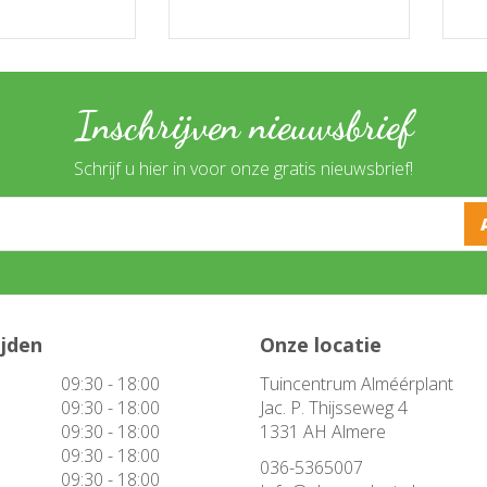
Inschrijven nieuwsbrief
Schrijf u hier in voor onze gratis nieuwsbrief!
ijden
Onze locatie
09:30 - 18:00
Tuincentrum Alméérplant
09:30 - 18:00
Jac. P. Thijsseweg 4
09:30 - 18:00
1331 AH Almere
09:30 - 18:00
036-5365007
09:30 - 18:00