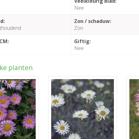
Veelkleurig blad:
Nee
d:
Zon / schaduw:
thoudend
Zon
 CM:
Giftig:
Nee
jke planten