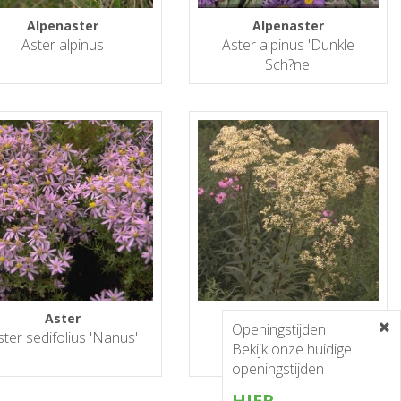
Alpenaster
Alpenaster
Aster alpinus
Aster alpinus 'Dunkle
Sch?ne'
Aster
Aster
Openingstijden
ster sedifolius 'Nanus'
Aster umbellatus
Bekijk onze huidige
openingstijden
HIER