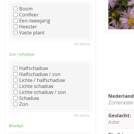
Boom
Conifeer
Een-tweejarig
Heester
Vaste plant
Wis selectie
Zon / schaduw:
Halfschaduw
Halfschaduw / zon
Lichte / halfschaduw
Lichte schaduw
Lichte schaduw / zon
Nederland
Schaduw
Zomeraster
Zon
Geslacht:
Wis selectie
Aster
Bloeitijd: