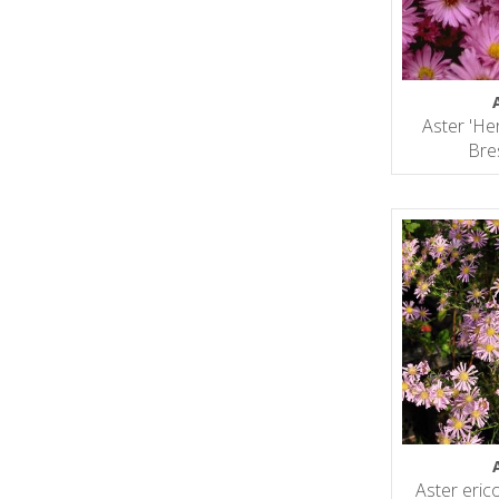
Aster 'He
Bre
Aster erico