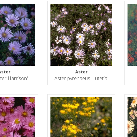
Aster
Aster
ter Harrison'
Aster pyrenaeus 'Lutetia'