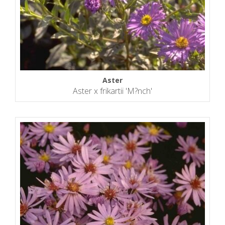
Aster
Aster x frikartii 'M?nch'