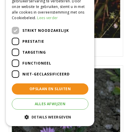
gebruikerservaring te verbeteren. Door
onze website te gebruiken, stemt u in met
alle cookies in overeenstemming met ons
Cookiebeleid.
Lees verder
STRIKT NOODZAKELIJK
PRESTATIE
Aster
Aster vimineus
TARGETING
FUNCTIONEEL
NIET-GECLASSIFICEERD
OPSLAAN EN SLUITEN
ALLES AFWIJZEN
DETAILS WEERGEVEN