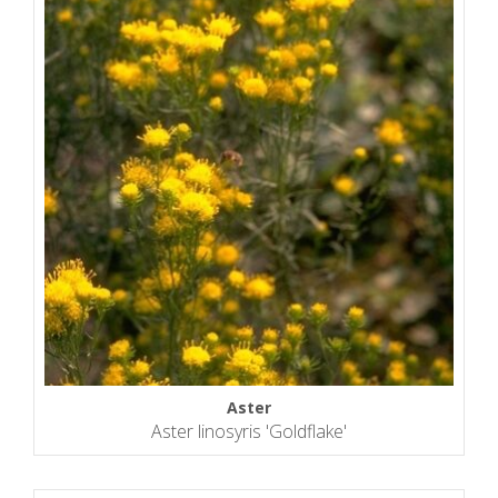
Aster
Aster linosyris 'Goldflake'