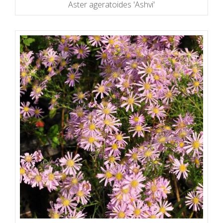
Aster ageratoides 'Ashvi'