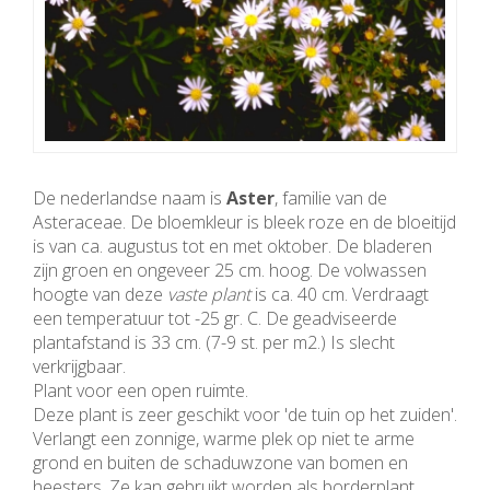
De nederlandse naam is
Aster
, familie van de
Asteraceae. De bloemkleur is bleek roze en de bloeitijd
is van ca. augustus tot en met oktober. De bladeren
zijn groen en ongeveer 25 cm. hoog. De volwassen
hoogte van deze
vaste plant
is ca. 40 cm. Verdraagt
een temperatuur tot -25 gr. C. De geadviseerde
plantafstand is 33 cm. (7-9 st. per m2.) Is slecht
verkrijgbaar.
Plant voor een open ruimte.
Deze plant is zeer geschikt voor 'de tuin op het zuiden'.
Verlangt een zonnige, warme plek op niet te arme
grond en buiten de schaduwzone van bomen en
heesters. Ze kan gebruikt worden als borderplant,