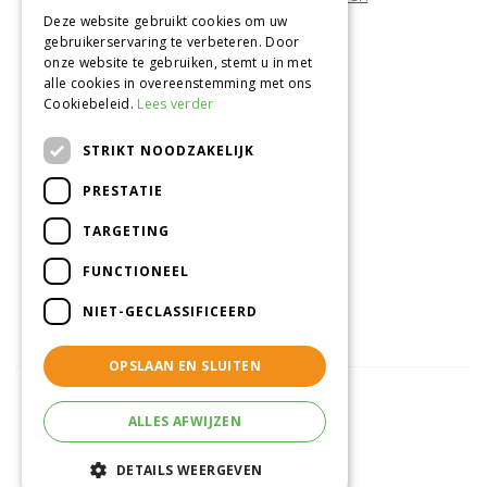
Deze website gebruikt cookies om uw
gebruikerservaring te verbeteren. Door
Onze locatie
onze website te gebruiken, stemt u in met
alle cookies in overeenstemming met ons
Tuincentrum Alméérplant
Cookiebeleid.
Lees verder
Jac. P. Thijsseweg 4
1331 AH Almere
STRIKT NOODZAKELIJK
036-5365007
PRESTATIE
Info@almeerplant.nl
facebook
TARGETING
instagram
FUNCTIONEEL
pinterest
NIET-GECLASSIFICEERD
OPSLAAN EN SLUITEN
ALLES AFWIJZEN
© Tuincentrum Alméérplant
Green Solutions
DETAILS WEERGEVEN
Tuincentrum Overzicht