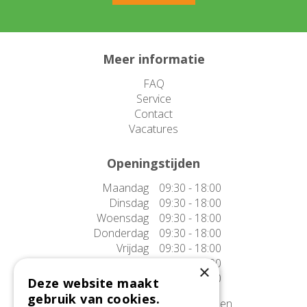
Meer informatie
FAQ
Service
Contact
Vacatures
Openingstijden
Maandag
09:30 - 18:00
Dinsdag
09:30 - 18:00
Woensdag
09:30 - 18:00
Donderdag
09:30 - 18:00
Vrijdag
09:30 - 18:00
Zaterdag
09:30 - 17:00
×
Zondag
10:00 - 17:00
Deze website maakt
gebruik van cookies.
Afwijkende openingstijden tonen