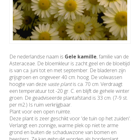
De nederlandse naam is
Gele kamille
, familie van de
Asteraceae. De bloemkleur is zacht geel en de bloeitijd
is van ca. juni tot en met september. De bladeren zijn
grijsgroen en ongeveer 40 cm. hoog. De volwassen
hoogte van deze
vaste plant
is ca. 70 cm. Verdraagt
een temperatuur tot -20 gr. C. en blijft de gehele winter
groen. De geadviseerde plantafstand is 33 cm. (7-9 st.
per m2.) Is ruim verkrijgbaar.
Plant voor een open ruimte.
Deze plant is zeer geschikt voor 'de tuin op het zuiden'.
Verlangt een zonnige, warme plek op niet te arme
grond en buiten de schaduwzone van bomen en
heesters. Ze kan gebruikt worden als borderplant,