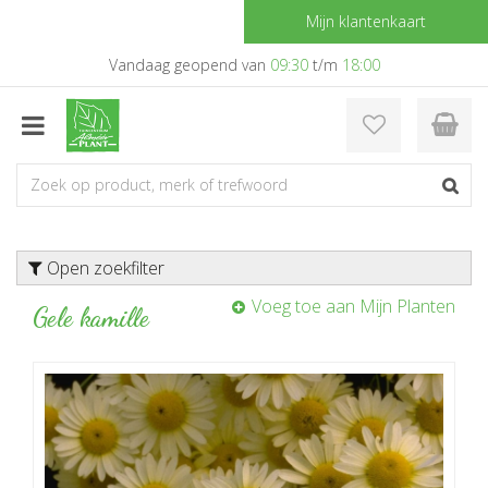
G
Mijn klantenkaart
a
n
Vandaag geopend van
09:30
t/m
18:00
a
a
r
c
o
n
t
e
Open zoekfilter
n
t
Voeg toe aan Mijn Planten
Gele kamille