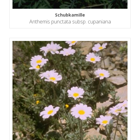
Schubkamille
Anthemis punctata subsp. cupaniana