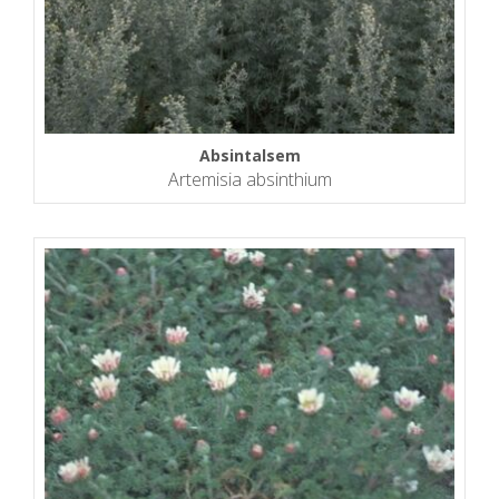
Absintalsem
Artemisia absinthium