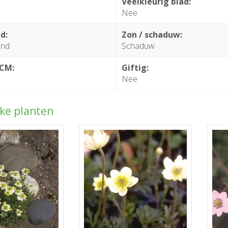
Veelkleurig blad:
Nee
d:
Zon / schaduw:
end
Schaduw
 CM:
Giftig:
Nee
jke planten