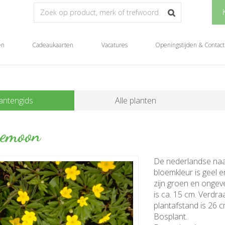
en
Cadeaukaarten
Vacatures
Openingstijden & Contact
antengids
Alle planten
nemoon
De nederlandse na
bloemkleur is geel e
zijn groen en onge
is ca. 15 cm. Verdra
plantafstand is 26 cm
Bosplant.