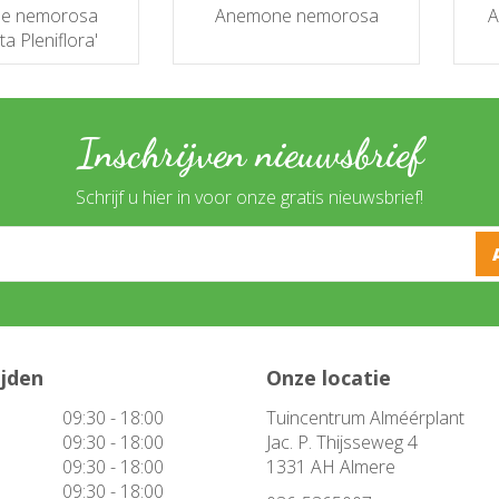
e nemorosa
Anemone nemorosa
A
ta Pleniflora'
Inschrijven nieuwsbrief
Schrijf u hier in voor onze gratis nieuwsbrief!
ijden
Onze locatie
09:30 - 18:00
Tuincentrum Alméérplant
09:30 - 18:00
Jac. P. Thijsseweg 4
09:30 - 18:00
1331 AH Almere
09:30 - 18:00