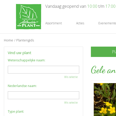
Ga
Vandaag geopend van
10:00
t/m
17:00
naar
content
Assortiment
Acties
Evenement
Home
Plantengids
Pl
Vind uw plant
Wetenschappelijke naam:
Gele a
Wis selectie
Nederlandse naam:
Wis selectie
Type plant: