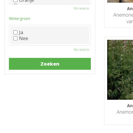
Oranje
Paars
An
Wis selectie
Rood
Anemone 
Roze
Wintergroen:
var
Wit
Zwart
Ja
Nee
Wis selectie
An
Anemone