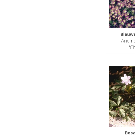
Blauw
Anemo
'C
Bos