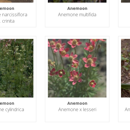
emoon
Anemoon
narcissiflora
Anemone multifida
. crinita
emoon
Anemoon
 cylindrica
Anemone x lesseri
An