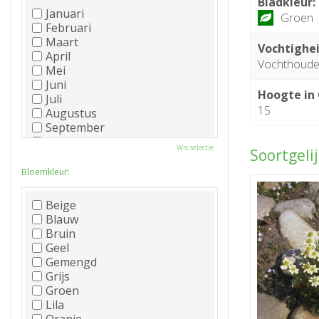
Bladkleur:
Januari
Groen
Februari
Maart
Vochtighei
April
Vochthoud
Mei
Juni
Hoogte in
Juli
15
Augustus
September
Oktober
Wis selectie
Soortgeli
November
December
Bloemkleur:
Beige
Blauw
Bruin
Geel
Gemengd
Grijs
Groen
Lila