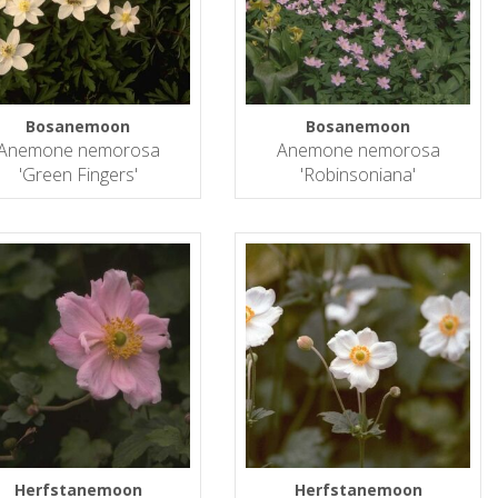
Bosanemoon
Bosanemoon
Anemone nemorosa
Anemone nemorosa
'Green Fingers'
'Robinsoniana'
Herfstanemoon
Herfstanemoon