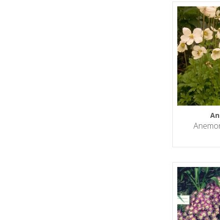
An
Anemone