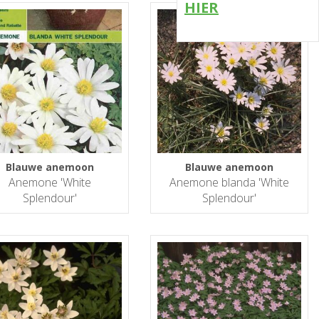
HIER
Blauwe anemoon
Blauwe anemoon
Anemone 'White
Anemone blanda 'White
Splendour'
Splendour'