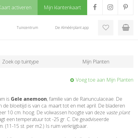
Kaart activeren
Mijn klantenkaart
Tuincentrum
De Alméérplant app
Zoek op tuintype
Mijn Planten
Voeg toe aan Mijn Planten
am is
Gele anemoon
, familie van de Ranunculaceae. De
n de bloeitijd is van ca. maart tot en met april. De bladeren
veer 10 cm. hoog. De volwassen hoogte van deze
vaste plant
agt een temperatuur tot -25 gr. C. De geadviseerde
. (11-15 st. per m2.) Is ruim verkrijgbaar.