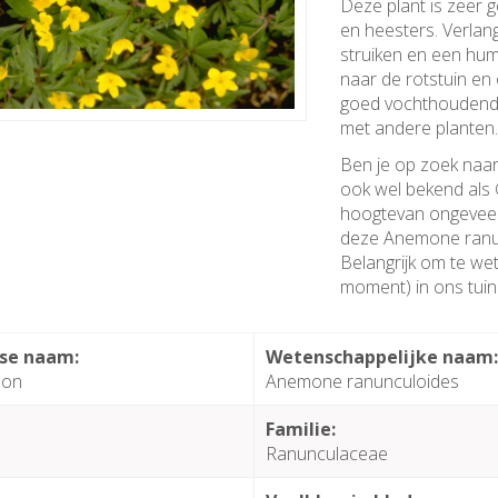
Deze plant is zeer 
en heesters. Verlan
struiken en een hum
naar de rotstuin e
goed vochthoudend 
met andere planten
Ben je op zoek naa
ook wel bekend als
hoogtevan ongeveer 
deze Anemone ranun
Belangrijk om te wet
moment) in ons tuin
se naam:
Wetenschappelijke naam
oon
Anemone ranunculoides
Familie:
Ranunculaceae