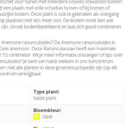
geschikt voor tuinen met meerdere (vrijwel) volwassen bomen
gt een plaats met volle schaduw tussen of bij bomen of
usrijke bodem. Deze plant is ook te gebruiken als overgang
n op plaatsen met iets meer zon. De bodem moet dan wel
zijn. Groeit bodembedekkend en laat zich goed combineren
.
r Anemone ranunculoides? De Anemone ranunculoides is
 Gele anemoon. Deze Ranunculaceae heeft een maximale
15 centimeter. Wil je meer informatie ontvangen of tips over
culoides? Je bent van harte welkom in ons tuincentrum.
en: niet alle planten in deze groenencyclopedie zijn (op elk
centrum verkrijgbaar.
:
Type plant:
Vaste plant
Bloemkleur:
Geel