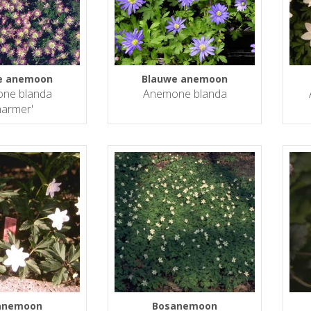
e anemoon
Blauwe anemoon
ne blanda
Anemone blanda
harmer'
anemoon
Bosanemoon