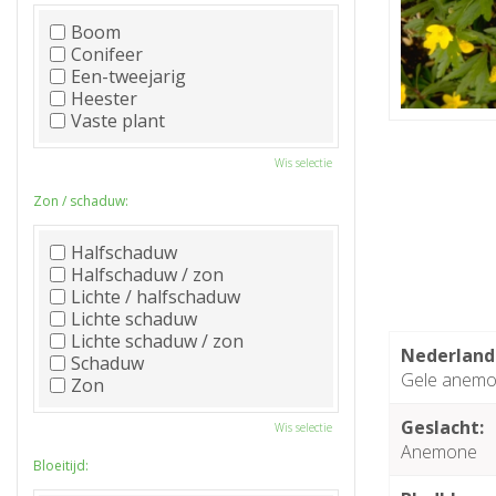
Boom
Conifeer
Een-tweejarig
Heester
Vaste plant
Wis selectie
Zon / schaduw:
Halfschaduw
Halfschaduw / zon
Lichte / halfschaduw
Lichte schaduw
Lichte schaduw / zon
Nederland
Schaduw
Gele anem
Zon
Geslacht:
Wis selectie
Anemone
Bloeitijd: