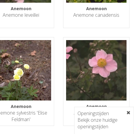
Anemoon
Anemoon
Anemone leveillei
Anemone canadensis
Anemoon
Anemoon
emone sylvestris 'Elise
Anemone tomentosa
Openingstijden
Feldman'
'Robustissima'
Bekijk onze huidige
openingstijden