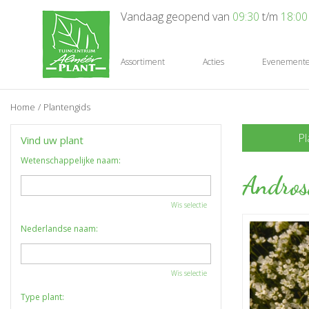
Ga
Vandaag geopend van
09:30
t/m
18:00
naar
content
Assortiment
Acties
Evenement
Home
Plantengids
Pl
Vind uw plant
Wetenschappelijke naam:
Andros
Wis selectie
Nederlandse naam:
Wis selectie
Type plant: