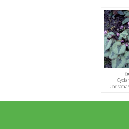
C
Cycl
'Christmas