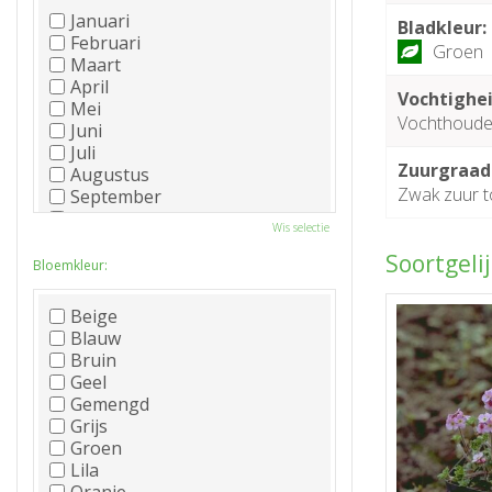
Januari
Bladkleur:
Februari
Groen
Maart
April
Vochtighei
Mei
Vochthoude
Juni
Juli
Zuurgraad
Augustus
Zwak zuur t
September
Oktober
Wis selectie
November
Soortgeli
December
Bloemkleur:
Beige
Blauw
Bruin
Geel
Gemengd
Grijs
Groen
Lila