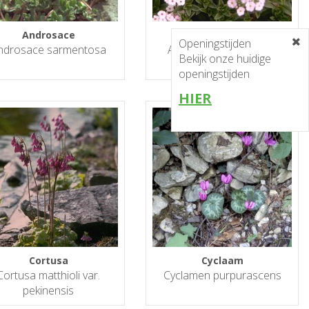
Androsace
Androsace
Openingstijden
ndrosace sarmentosa
Androsace lanuginosa
Bekijk onze huidige
'Leichtlinii'
openingstijden
HIER
Cortusa
Cyclaam
Cortusa matthioli var.
Cyclamen purpurascens
pekinensis