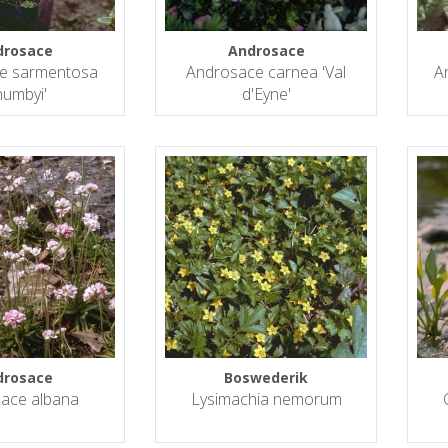
drosace
Androsace
e sarmentosa
Androsace carnea 'Val
A
humbyi'
d'Eyne'
drosace
Boswederik
ace albana
Lysimachia nemorum