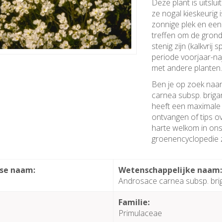
Deze plant is uitslu
ze nogal kieskeurig 
zonnige plek en een
treffen om de grond
stenig zijn (kalkvrij
periode voorjaar-na
met andere planten
Ben je op zoek naa
carnea subsp. briga
heeft een maximale 
ontvangen of tips o
harte welkom in ons 
groenencyclopedie z
se naam:
Wetenschappelijke naam
Androsace carnea subsp. bri
Familie:
Primulaceae