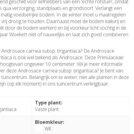
itend geschikt voor liefhebbers van een 'echte rotstuin', omdat
is qua verzorging, standplaats en grondsoort. Verlangt een
 matig voedselrijke bodem. In de winter moet u maatregelen
 vrij droog te houden. Daarnaast moet de bodem kalkvrij en
 split door de bodem werken) en bij voorkeur licht vochtig in de
jaar Woekert niet of nauwelijks en laat zich goed combineren
.
r Androsace carnea subsp. brigantiaca? De Androsace
ntiaca is ook wel bekend als Androsace. Deze Primulaceae
hoogtevan ongeveer 10 centimeter. Wil je meer informatie
ver deze Androsace carnea subsp. brigantiaca? Je bent van
tuincentrum. Belangrijk om te weten: niet alle planten in deze
ijn (op elk moment) in ons tuincentrum verkrijgbaar.
:
Type plant:
gantiaca
Vaste plant
Bloemkleur:
Wit