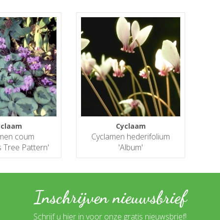
yclaam
Cyclaam
amen coum
Cyclamen hederifolium
 Tree Pattern'
'Album'
Inschrijven nieuwsbrief
Schrijf u hier in voor onze gratis nieuwsbrief!