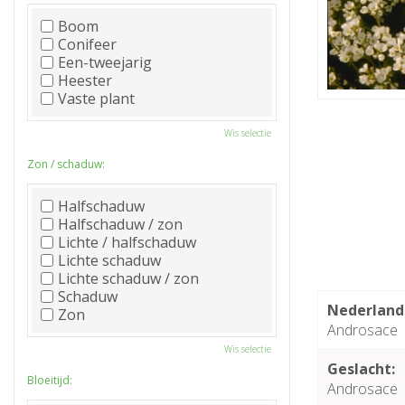
Boom
Conifeer
Een-tweejarig
Heester
Vaste plant
Wis selectie
Zon / schaduw:
Halfschaduw
Halfschaduw / zon
Lichte / halfschaduw
Lichte schaduw
Lichte schaduw / zon
Schaduw
Nederland
Zon
Androsace
Wis selectie
Geslacht:
Bloeitijd:
Androsace