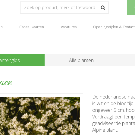
en
Cadeaukaarten
Vacatures
Openingstijden & Contact
antengids
Alle planten
ace
De nederlandse na
is wit en de bloeitij
ongeveer 5 cm. hoo
Verdraagt een temper
geadviseerde plantaf
Alpine plant.