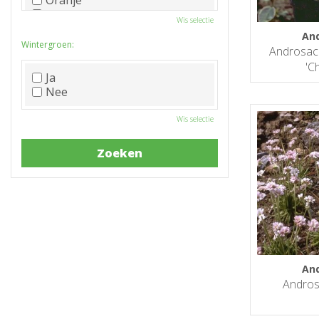
Oranje
Paars
Wis selectie
Rood
An
Roze
Wintergroen:
Androsac
Wit
'C
Zwart
Ja
Nee
Wis selectie
An
Andros