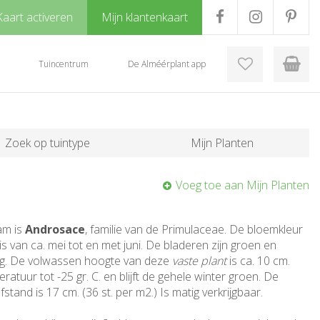
Kaart activeren
Mijn klantenkaart
Tuincentrum
De Alméérplant app
Zoek op tuintype
Mijn Planten
Voeg toe aan Mijn Planten
am is
Androsace
, familie van de Primulaceae. De bloemkleur
d is van ca. mei tot en met juni. De bladeren zijn groen en
g. De volwassen hoogte van deze
vaste plant
is ca. 10 cm.
atuur tot -25 gr. C. en blijft de gehele winter groen. De
stand is 17 cm. (36 st. per m2.) Is matig verkrijgbaar.