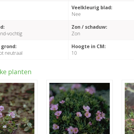
Veelkleurig blad:
Nee
d:
Zon / schaduw:
nd-vochtig
Zon
 grond:
Hoogte in CM:
ot neutraal
10
jke planten