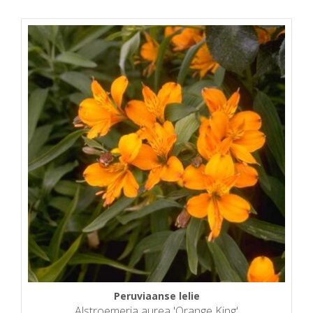
Peruviaanse lelie
Alstroemeria aurea 'Orange King'