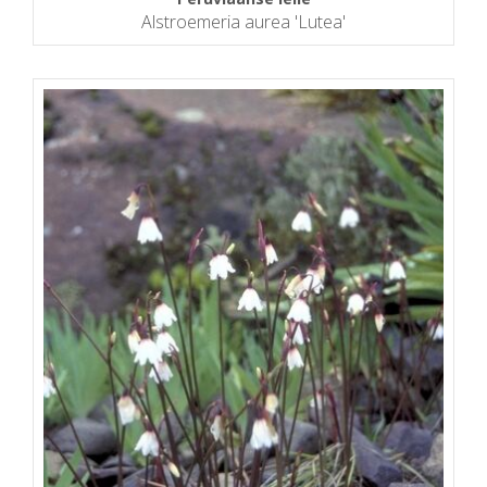
Alstroemeria aurea 'Lutea'