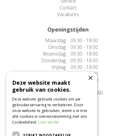
Service
Contact
Vacatures
Openingstijden
Maandag
09:30 - 18:00
Dinsdag
09:30 - 18:00
Woensdag
09:30 - 18:00
Donderdag
09:30 - 18:00
Vrijdag
09:30 - 18:00
Zaterdag
09:30 - 17:00
×
Zondag
10:00 - 17:00
Deze website maakt
gebruik van cookies.
Afwijkende openingstijden tonen
Deze website gebruikt cookies om uw
gebruikerservaring te verbeteren. Door
Onze locatie
onze website te gebruiken, stemt u in met
alle cookies in overeenstemming met ons
Tuincentrum Alméérplant
Cookiebeleid.
Lees verder
Jac. P. Thijsseweg 4
1331 AH Almere
STRIKT NOODZAKELIJK