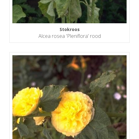
Stokroos
Alcea rosea 'Pleniflora' rood