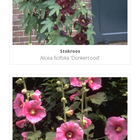
Stokroos
Alcea ficifolia 'Donkerrood'