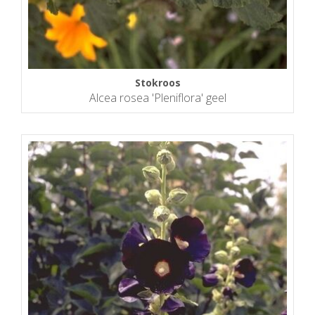
Stokroos
Alcea rosea 'Pleniflora' geel