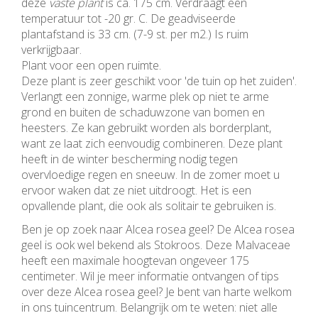
deze
vaste plant
is ca. 175 cm. Verdraagt een
temperatuur tot -20 gr. C. De geadviseerde
plantafstand is 33 cm. (7-9 st. per m2.) Is ruim
verkrijgbaar.
Plant voor een open ruimte.
Deze plant is zeer geschikt voor 'de tuin op het zuiden'.
Verlangt een zonnige, warme plek op niet te arme
grond en buiten de schaduwzone van bomen en
heesters. Ze kan gebruikt worden als borderplant,
want ze laat zich eenvoudig combineren. Deze plant
heeft in de winter bescherming nodig tegen
overvloedige regen en sneeuw. In de zomer moet u
ervoor waken dat ze niet uitdroogt. Het is een
opvallende plant, die ook als solitair te gebruiken is.
Ben je op zoek naar Alcea rosea geel? De Alcea rosea
geel is ook wel bekend als Stokroos. Deze Malvaceae
heeft een maximale hoogtevan ongeveer 175
centimeter. Wil je meer informatie ontvangen of tips
over deze Alcea rosea geel? Je bent van harte welkom
in ons tuincentrum. Belangrijk om te weten: niet alle