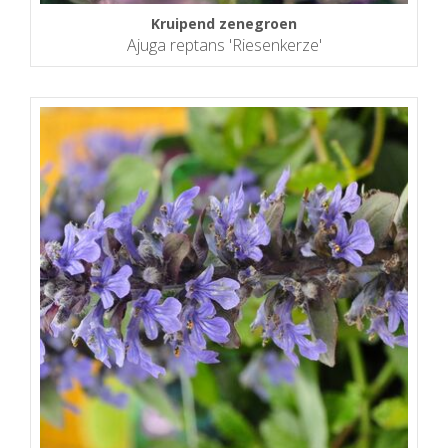
Kruipend zenegroen
Ajuga reptans 'Riesenkerze'