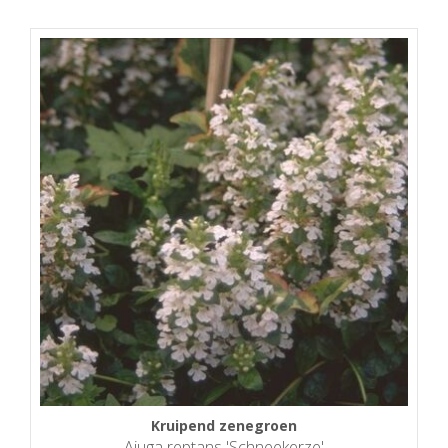
Kruipend zenegroen
Ajuga reptans 'Schneekerze'