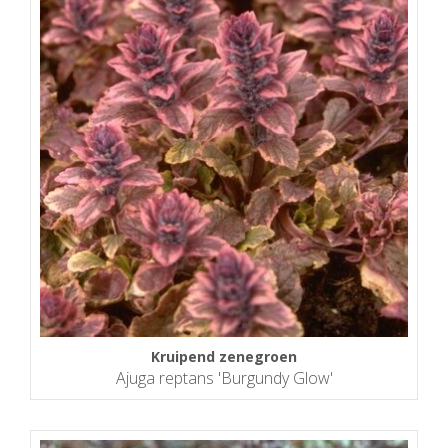
Kruipend zenegroen
Ajuga reptans 'Burgundy Glow'