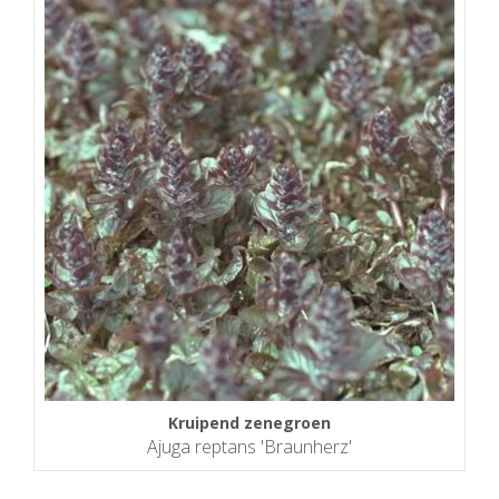
Kruipend zenegroen
Ajuga reptans 'Braunherz'