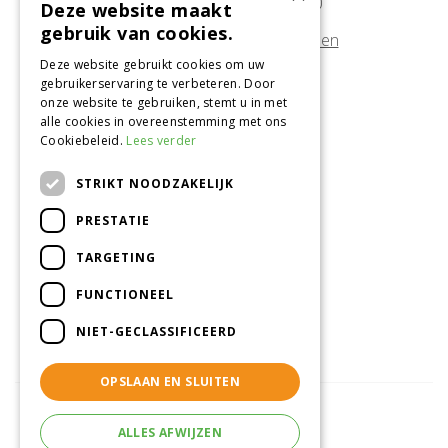
Zondag
10:00 - 17:00
Deze website maakt
gebruik van cookies.
Afwijkende openingstijden tonen
Deze website gebruikt cookies om uw
gebruikerservaring te verbeteren. Door
Onze locatie
onze website te gebruiken, stemt u in met
alle cookies in overeenstemming met ons
Tuincentrum Alméérplant
Cookiebeleid.
Lees verder
Jac. P. Thijsseweg 4
1331 AH Almere
STRIKT NOODZAKELIJK
036-5365007
PRESTATIE
Info@almeerplant.nl
facebook
TARGETING
instagram
FUNCTIONEEL
pinterest
NIET-GECLASSIFICEERD
OPSLAAN EN SLUITEN
ALLES AFWIJZEN
© Tuincentrum Alméérplant