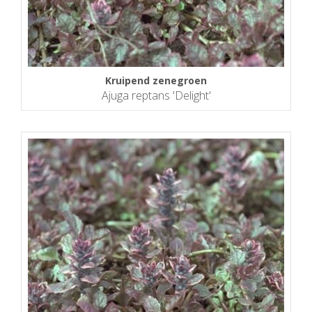
Kruipend zenegroen
Ajuga reptans 'Delight'