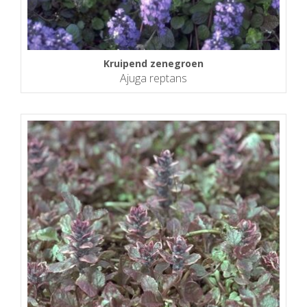
Kruipend zenegroen
Ajuga reptans