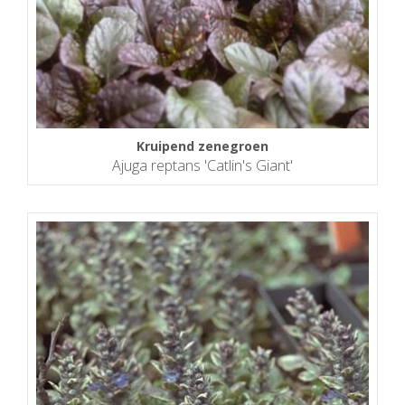
Kruipend zenegroen
Ajuga reptans 'Catlin's Giant'