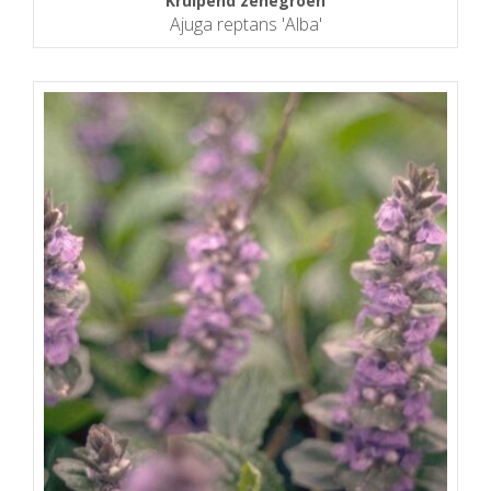
Kruipend zenegroen
Ajuga reptans 'Alba'