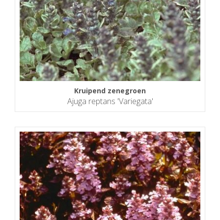
Kruipend zenegroen
Ajuga reptans 'Variegata'