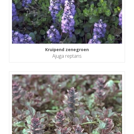
Kruipend zenegroen
Ajuga reptans