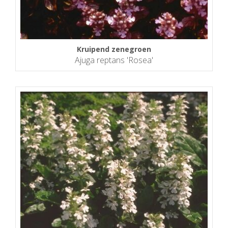
Kruipend zenegroen
Ajuga reptans 'Rosea'