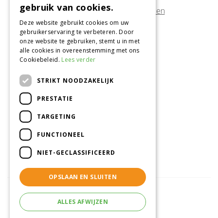
gebruik van cookies.
Afwijkende openingstijden tonen
Deze website gebruikt cookies om uw
gebruikerservaring te verbeteren. Door
Onze locatie
onze website te gebruiken, stemt u in met
alle cookies in overeenstemming met ons
Tuincentrum Alméérplant
Cookiebeleid.
Lees verder
Jac. P. Thijsseweg 4
1331 AH Almere
STRIKT NOODZAKELIJK
036-5365007
PRESTATIE
Info@almeerplant.nl
facebook
TARGETING
instagram
FUNCTIONEEL
pinterest
NIET-GECLASSIFICEERD
OPSLAAN EN SLUITEN
ALLES AFWIJZEN
© Tuincentrum Alméérplant
Green Solutions