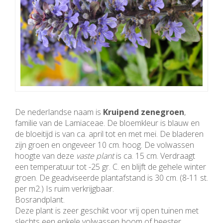
De nederlandse naam is
Kruipend zenegroen
,
familie van de Lamiaceae. De bloemkleur is blauw en
de bloeitijd is van ca. april tot en met mei. De bladeren
zijn groen en ongeveer 10 cm. hoog. De volwassen
hoogte van deze
vaste plant
is ca. 15 cm. Verdraagt
een temperatuur tot -25 gr. C. en blijft de gehele winter
groen. De geadviseerde plantafstand is 30 cm. (8-11 st.
per m2.) Is ruim verkrijgbaar.
Bosrandplant.
Deze plant is zeer geschikt voor vrij open tuinen met
slechts een enkele volwassen boom of heester.