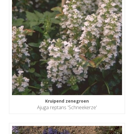
Kruipend zenegroen
Ajuga reptans 'Schneekerze'