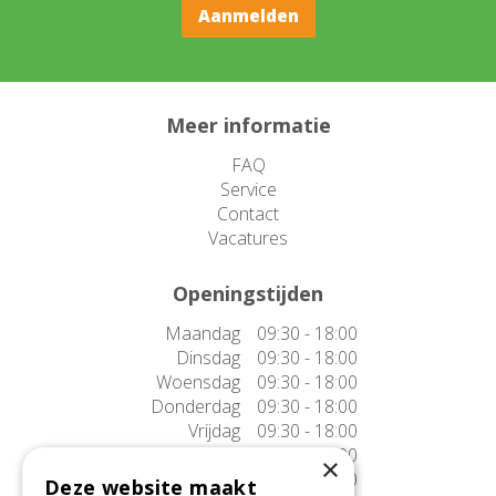
Meer informatie
FAQ
Service
Contact
Vacatures
Openingstijden
Maandag
09:30 - 18:00
Dinsdag
09:30 - 18:00
Woensdag
09:30 - 18:00
Donderdag
09:30 - 18:00
Vrijdag
09:30 - 18:00
Zaterdag
09:30 - 17:00
×
Zondag
10:00 - 17:00
Deze website maakt