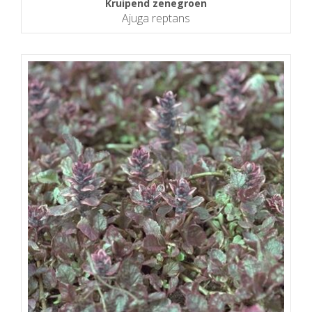
Kruipend zenegroen
Ajuga reptans