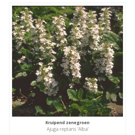
Kruipend zenegroen
Ajuga reptans 'Alba'