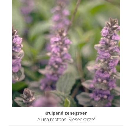
Kruipend zenegroen
Ajuga reptans 'Riesenkerze'