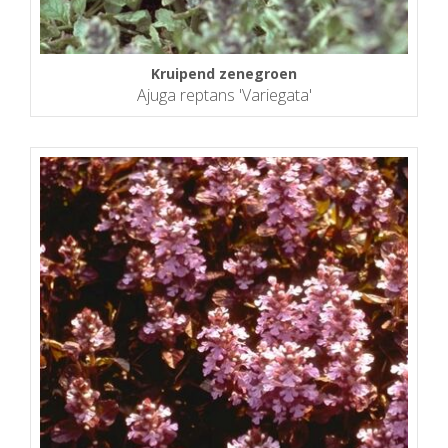
Kruipend zenegroen
Ajuga reptans 'Variegata'