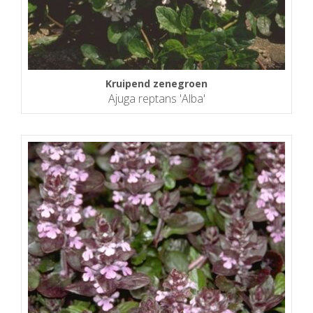
Kruipend zenegroen
Ajuga reptans 'Alba'