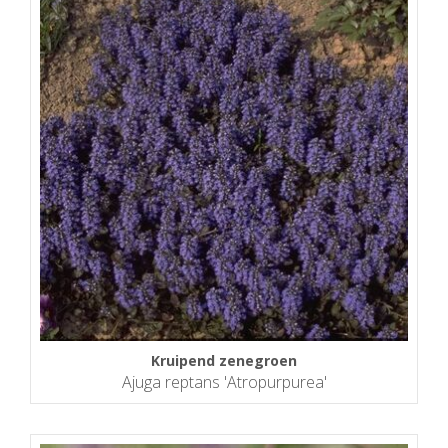
Kruipend zenegroen
Ajuga reptans 'Atropurpurea'