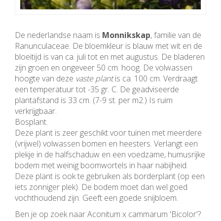
De nederlandse naam is
Monnikskap
, familie van de
Ranunculaceae. De bloemkleur is blauw met wit en de
bloeitijd is van ca. juli tot en met augustus. De bladeren
zijn groen en ongeveer 50 cm. hoog. De volwassen
hoogte van deze
vaste plant
is ca. 100 cm. Verdraagt
een temperatuur tot -35 gr. C. De geadviseerde
plantafstand is 33 cm. (7-9 st. per m2.) Is ruim
verkrijgbaar.
Bosplant.
Deze plant is zeer geschikt voor tuinen met meerdere
(vrijwel) volwassen bomen en heesters. Verlangt een
plekje in de halfschaduw en een voedzame, humusrijke
bodem met weinig boomwortels in haar nabijheid.
Deze plant is ook te gebruiken als borderplant (op een
iets zonniger plek). De bodem moet dan wel goed
vochthoudend zijn. Geeft een goede snijbloem.
Ben je op zoek naar Aconitum x cammarum 'Bicolor'?