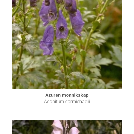
Azuren monnikskap
Aconitum carmichaelii