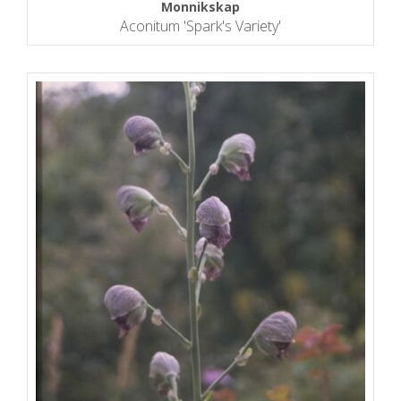
Monnikskap
Aconitum 'Spark's Variety'