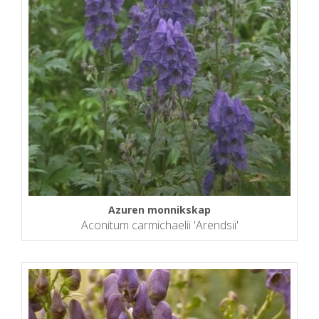
Azuren monnikskap
Aconitum carmichaelii 'Arendsii'