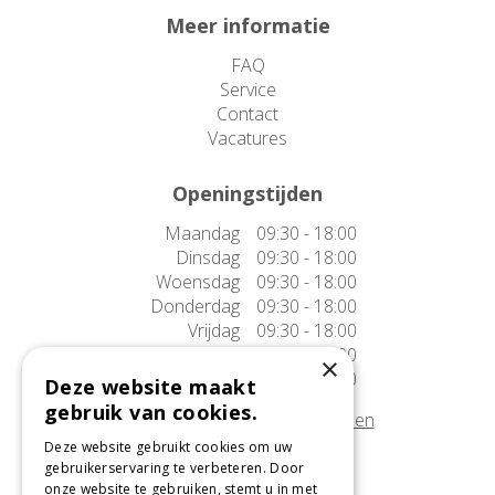
Meer informatie
FAQ
Service
Contact
Vacatures
Openingstijden
Maandag
09:30 - 18:00
Dinsdag
09:30 - 18:00
Woensdag
09:30 - 18:00
Donderdag
09:30 - 18:00
Vrijdag
09:30 - 18:00
Zaterdag
09:30 - 17:00
×
Zondag
10:00 - 17:00
Deze website maakt
gebruik van cookies.
Afwijkende openingstijden tonen
Deze website gebruikt cookies om uw
gebruikerservaring te verbeteren. Door
Onze locatie
onze website te gebruiken, stemt u in met