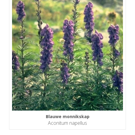
Blauwe monnikskap
Aconitum napellus