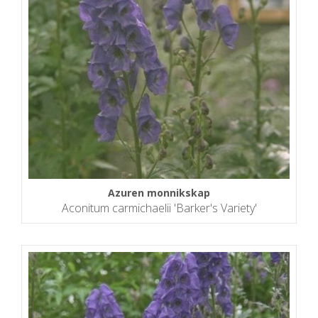
Azuren monnikskap
Aconitum carmichaelii 'Barker's Variety'