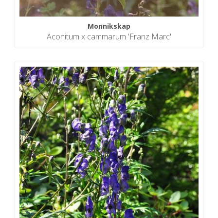
Monnikskap
Aconitum x cammarum 'Franz Marc'