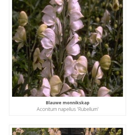
Blauwe monnikskap
Aconitum napellus 'Rubellum'