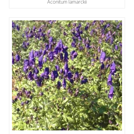
Aconitum lamarckii