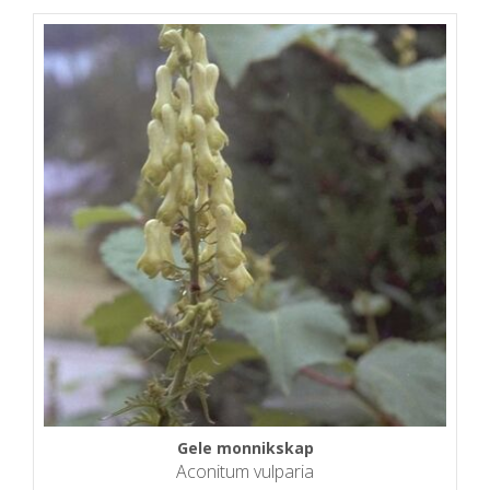
Gele monnikskap
Aconitum vulparia