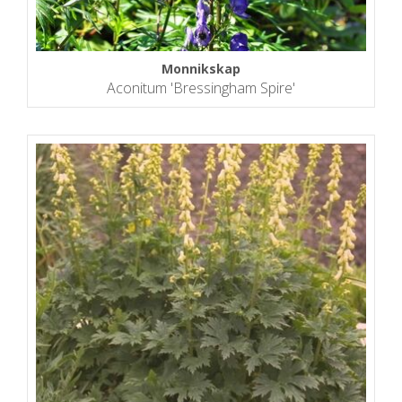
Monnikskap
Aconitum 'Bressingham Spire'