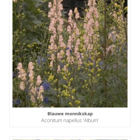
Blauwe monnikskap
Aconitum napellus 'Album'