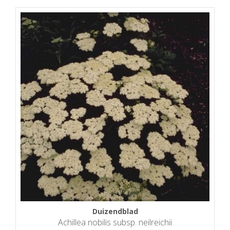
Duizendblad
Achillea nobilis subsp. neilreichii