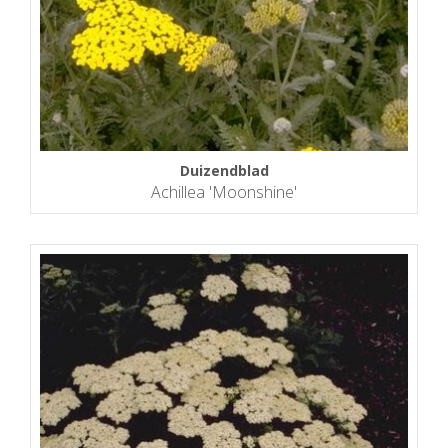
Duizendblad
Achillea 'Moonshine'