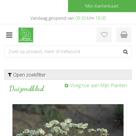
G
Mijn klantenkaart
a
n
Vandaag geopend van
09:30
t/m
18:00
a
a
r
c
o
n
t
e
Open zoekfilter
n
t
Voeg toe aan Mijn Planten
Duizendblad