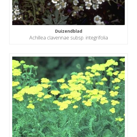
Duizendblad
Achillea clavennae subsp. integrifolia