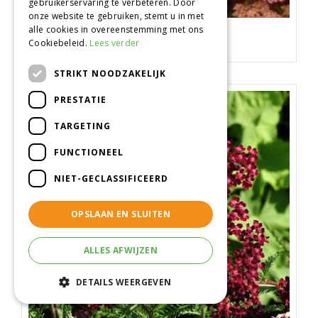
gebruikerservaring te verbeteren. Door
onze website te gebruiken, stemt u in met
alle cookies in overeenstemming met ons
Gewoon duizendblad
Cookiebeleid.
Lees verder
Achillea millefolium 'Altrosa'
STRIKT NOODZAKELIJK
PRESTATIE
TARGETING
FUNCTIONEEL
NIET-GECLASSIFICEERD
OPSLAAN EN SLUITEN
ALLES AFWIJZEN
DETAILS WEERGEVEN