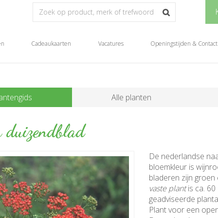
en
Cadeaukaarten
Vacatures
Openingstijden & Contact
antengids
Alle planten
 duizendblad
De nederlandse na
bloemkleur is wijnro
bladeren zijn groe
vaste plant
is ca. 60
geadviseerde plantaf
Plant voor een open