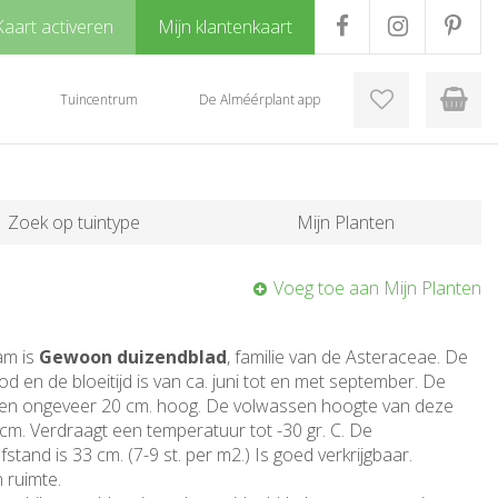
Kaart activeren
Mijn klantenkaart
Tuincentrum
De Alméérplant app
Zoek op tuintype
Mijn Planten
Voeg toe aan Mijn Planten
am is
Gewoon duizendblad
, familie van de Asteraceae. De
od en de bloeitijd is van ca. juni tot en met september. De
n en ongeveer 20 cm. hoog. De volwassen hoogte van deze
 cm. Verdraagt een temperatuur tot -30 gr. C. De
stand is 33 cm. (7-9 st. per m2.) Is goed verkrijgbaar.
 ruimte.