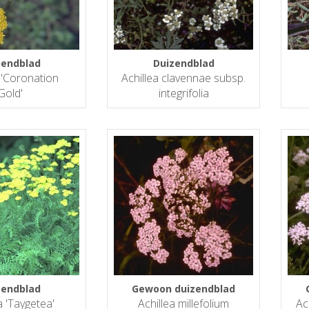
zendblad
Duizendblad
 'Coronation
Achillea clavennae subsp.
Gold'
integrifolia
zendblad
Gewoon duizendblad
a 'Taygetea'
Achillea millefolium
Ac