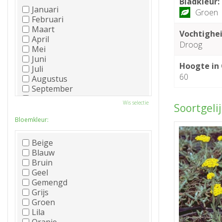
Bladkleur:
Januari
Groen
Februari
Maart
Vochtighei
April
Droog
Mei
Juni
Hoogte in
Juli
60
Augustus
September
Oktober
Wis selectie
Soortgeli
November
December
Bloemkleur:
Beige
Blauw
Bruin
Geel
Gemengd
Grijs
Groen
Lila