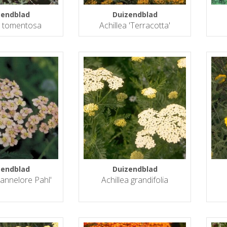
zendblad
Duizendblad
a tomentosa
Achillea 'Terracotta'
zendblad
Duizendblad
Hannelore Pahl'
Achillea grandifolia