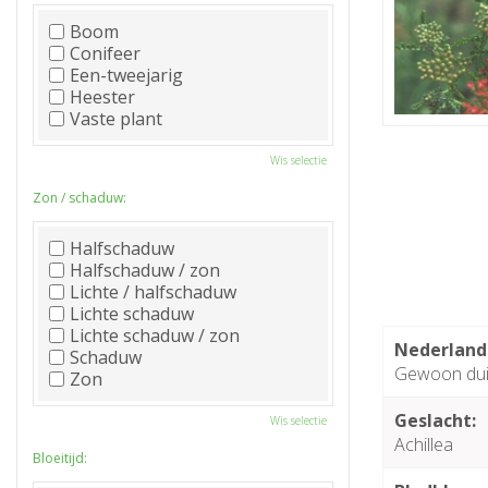
Boom
Conifeer
Een-tweejarig
Heester
Vaste plant
Wis selectie
Zon / schaduw:
Halfschaduw
Halfschaduw / zon
Lichte / halfschaduw
Lichte schaduw
Lichte schaduw / zon
Nederland
Schaduw
Gewoon dui
Zon
Geslacht:
Wis selectie
Achillea
Bloeitijd: