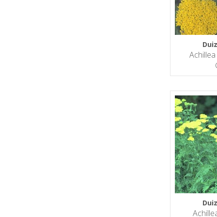
Dui
Achillea
Dui
Achille