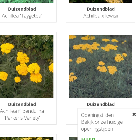
Duizendblad
Duizendblad
Achillea 'Taygetea'
Achillea x lewisii
Duizendblad
Duizendblad
Achillea filipendulina
Achillea tomentosa
Openingstijden
'Parker's Variety'
'Grandiflora'
Bekijk onze huidige
openingstijden
HIER