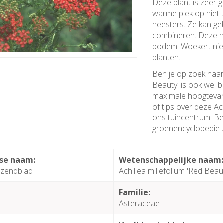
Deze plant is zeer g
warme plek op niet
heesters. Ze kan ge
combineren. Deze n
bodem. Woekert niet
planten.
Ben je op zoek naar 
Beauty' is ook wel
maximale hoogtevan 
of tips over deze Ac
ons tuincentrum. Bel
groenencyclopedie z
se naam:
Wetenschappelijke naam
zendblad
Achillea millefolium 'Red Beau
Familie:
Asteraceae