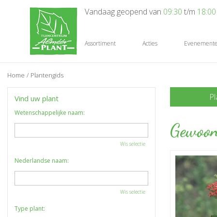
Ga
Vandaag geopend van
09:30
t/m
18:00
naar
content
Assortiment
Acties
Evenement
Home
Plantengids
Pl
Vind uw plant
Wetenschappelijke naam:
Gewoon
Wis selectie
Nederlandse naam:
Wis selectie
Type plant: