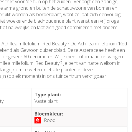
eschikt voor 'de tuin op het zuiden'. Verlangt een zonnige,
 te arme grond en buiten de schaduwzone van bomen en
bruikt worden als borderplant, want ze laat zich eenvoudig
iet woekerende bladhoudende plant wenst een vrij droge
 of nauwelijks en laat zich goed combineren met andere
Achillea millefolium 'Red Beauty'? De Achillea millefolium 'Red
 bekend als Gewoon duizendblad. Deze Asteraceae heeft een
ongeveer 60 centimeter. Wil je meer informatie ontvangen
hillea millefolium 'Red Beauty'? Je bent van harte welkom in
angrijk om te weten: niet alle planten in deze
ijn (op elk moment) in ons tuincentrum verkrijgbaar.
:
Type plant:
ty'
Vaste plant
Bloemkleur:
Rood