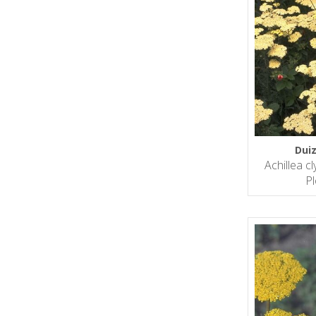
Dui
Achillea c
Pl