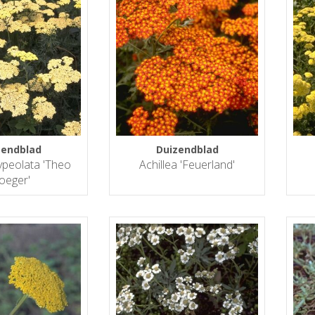
zendblad
Duizendblad
lypeolata 'Theo
Achillea 'Feuerland'
oeger'