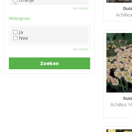
Oranje
Paars
Dui
Wis selectie
Rood
Achille
Roze
Wintergroen:
Wit
Zwart
Ja
Nee
Wis selectie
Dui
Achillea '