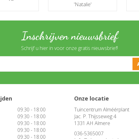
'Natalie'
Inschrijven nieuwsbrief
Schrijf u hier in voor onze gratis nieuwsbrief!
ijden
Onze locatie
09:30 - 18:00
Tuincentrum Alméérplant
09:30 - 18:00
Jac. P. Thijsseweg 4
09:30 - 18:00
1331 AH Almere
09:30 - 18:00
036-5365007
09:30 - 18:00