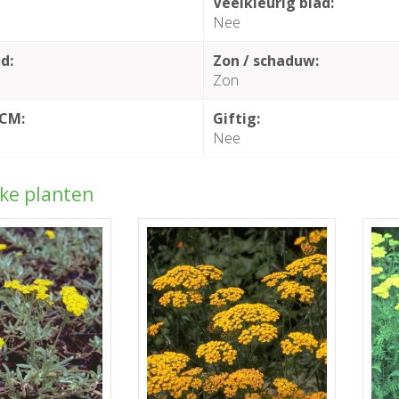
Veelkleurig blad:
Nee
d:
Zon / schaduw:
Zon
 CM:
Giftig:
Nee
jke planten