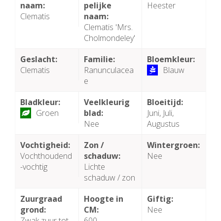
naam:
pelijke
Heester
Clematis
naam:
Clematis 'Mrs.
Cholmondeley'
Geslacht:
Familie:
Bloemkleur:
Clematis
Ranunculacea
Blauw
e
Bladkleur:
Veelkleurig
Bloeitijd:
Groen
blad:
Juni, Juli,
Nee
Augustus
Vochtigheid:
Zon /
Wintergroen:
Vochthoudend
schaduw:
Nee
-vochtig
Lichte
schaduw / zon
Zuurgraad
Hoogte in
Giftig:
grond:
CM:
Nee
Zwak zuur tot
600