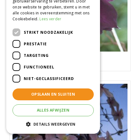
gebruikerservaring te verbeteren. Door
onze website te gebruiken, stemt u in met
alle cookies in overeenstemming met ons
Cookiebeleid.
Lees verder
STRIKT NOODZAKELIJK
PRESTATIE
TARGETING
Clematis
Clematis 'Gipsy Queen'
FUNCTIONEEL
NIET-GECLASSIFICEERD
OPSLAAN EN SLUITEN
ALLES AFWIJZEN
DETAILS WEERGEVEN