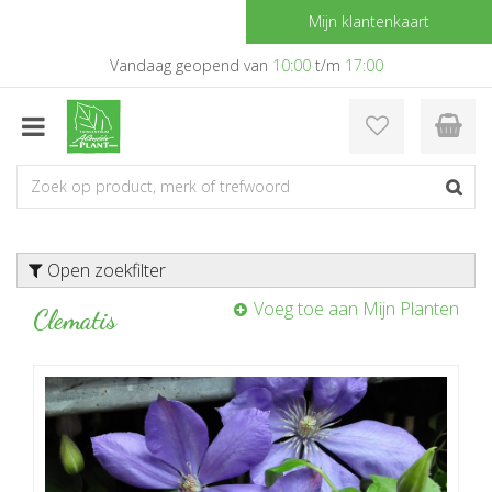
G
Mijn klantenkaart
a
n
Vandaag geopend van
10:00
t/m
17:00
a
a
r
c
o
n
t
e
Open zoekfilter
n
t
Voeg toe aan Mijn Planten
Clematis