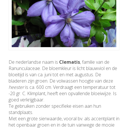
De nederlandse naam is
Clematis
, familie van de
Ranunculaceae. De bloemkleur is licht blauwviol en de
bloeitijd is van ca. juni tot en met augustus. De
bladeren zijn groen. De volwassen hoogte van deze
heester
is ca. 600 cm. Verdraagt een temperatuur tot
-20 gr. C. Klimplant, heeft een opvallende bloeiwijze. Is
goed verkrijgbaar.
Te gebruiken zonder specifieke eisen aan hun
standplaats.
Met een grote sierwaarde, vooral bv. als accentplant in
het openbaar groen en in de tuin vanwege de mooie