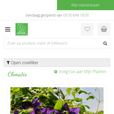
G
Mijn klantenkaart
a
n
Vandaag geopend van
09:30
t/m
18:00
a
a
r
c
o
n
t
e
Open zoekfilter
n
t
Voeg toe aan Mijn Planten
Clematis