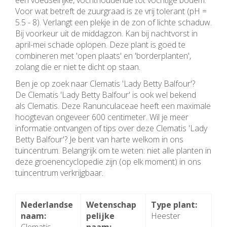
een voedselrijke, vochthoudende tot vochtige bodem.
Voor wat betreft de zuurgraad is ze vrij tolerant (pH =
5.5 - 8). Verlangt een plekje in de zon of lichte schaduw.
Bij voorkeur uit de middagzon. Kan bij nachtvorst in
april-mei schade oplopen. Deze plant is goed te
combineren met 'open plaats' en 'borderplanten',
zolang die er niet te dicht op staan.
Ben je op zoek naar Clematis 'Lady Betty Balfour'?
De Clematis 'Lady Betty Balfour' is ook wel bekend
als Clematis. Deze Ranunculaceae heeft een maximale
hoogtevan ongeveer 600 centimeter. Wil je meer
informatie ontvangen of tips over deze Clematis 'Lady
Betty Balfour'? Je bent van harte welkom in ons
tuincentrum. Belangrijk om te weten: niet alle planten in
deze groenencyclopedie zijn (op elk moment) in ons
tuincentrum verkrijgbaar.
Nederlandse
Wetenschap
Type plant:
naam:
pelijke
Heester