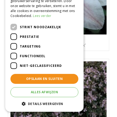
gebruikerservaring te verbeteren. Door
onze website te gebruiken, stemt u in met
alle cookies in overeenstemming met ons
Cookiebeleid.
Lees verder
STRIKT NOODZAKELIJK
PRESTATIE
Clematis
Clematis 'Captaine Thuilleaux'
TARGETING
FUNCTIONEEL
NIET-GECLASSIFICEERD
OPSLAAN EN SLUITEN
ALLES AFWIJZEN
DETAILS WEERGEVEN