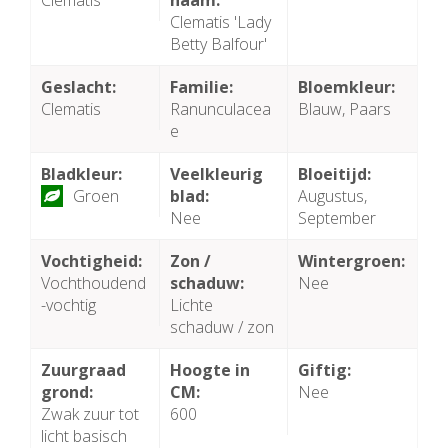
Clematis
naam:
Clematis 'Lady
Betty Balfour'
Geslacht:
Familie:
Bloemkleur:
Clematis
Ranunculacea
Blauw, Paars
e
Bladkleur:
Veelkleurig
Bloeitijd:
Groen
blad:
Augustus,
Nee
September
Vochtigheid:
Zon /
Wintergroen:
Vochthoudend
schaduw:
Nee
-vochtig
Lichte
schaduw / zon
Zuurgraad
Hoogte in
Giftig:
grond:
CM:
Nee
Zwak zuur tot
600
licht basisch